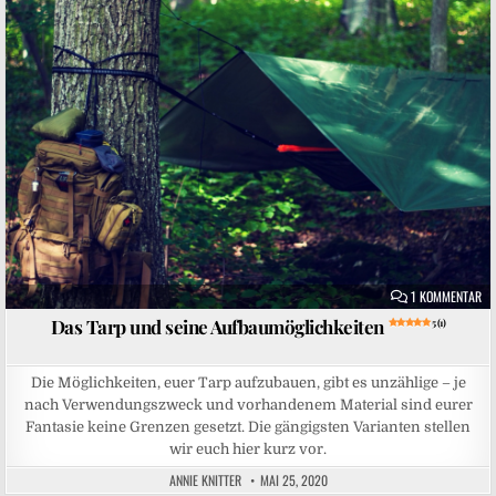
Posted in
ZU
1 KOMMENTAR
Das Tarp und seine Aufbaumöglichkeiten
5 (1)
Die Möglichkeiten, euer Tarp aufzubauen, gibt es unzählige – je
nach Verwendungszweck und vorhandenem Material sind eurer
Fantasie keine Grenzen gesetzt. Die gängigsten Varianten stellen
wir euch hier kurz vor.
ANNIE KNITTER
MAI 25, 2020