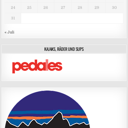
24
25
26
27
28
29
30
31
« Juli
KAJAKS, RÄDER UND SUPS