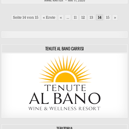
Seite 14 von 15
« Erste
«
...
11
12
13
14
15
»
TENUTE AL BANO CARRISI
TERITORIA