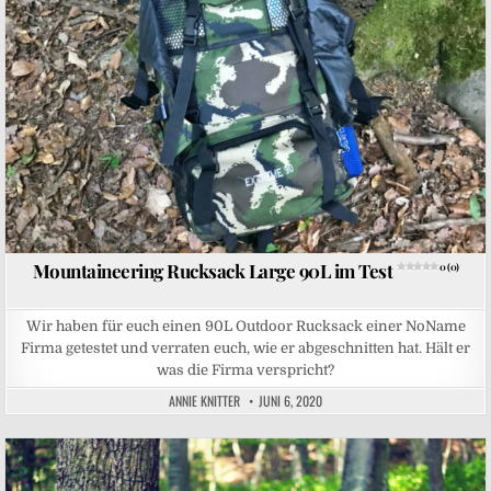
Mountaineering Rucksack Large 90L im Test
0 (0)
Wir haben für euch einen 90L Outdoor Rucksack einer NoName
Firma getestet und verraten euch, wie er abgeschnitten hat. Hält er
was die Firma verspricht?
ANNIE KNITTER
JUNI 6, 2020