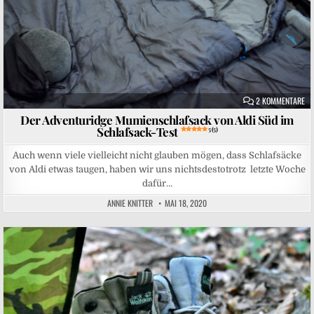
ZU
2 KOMMENTARE
Der Adventuridge Mumienschlafsack von Aldi Süd im
Schlafsack-Test
5 (5)
Auch wenn viele vielleicht nicht glauben mögen, dass Schlafsäcke
von Aldi etwas taugen, haben wir uns nichtsdestotrotz letzte Woche
dafür…
ANNIE KNITTER
MAI 18, 2020
Posted in