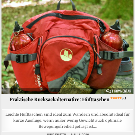
Posted in
ZU
1 KOMMENTAR
Praktische Rucksackalternative: Hüfttaschen
5 (1)
Leichte Hüfttaschen sind ideal zum Wandern und absolut ideal für
kurze Ausflüge, wenn außer wenig Gewicht auch optimale
Bewegungsfreiheit gefragt ist….
ANNIE KNITTER
MAI 11, 2020