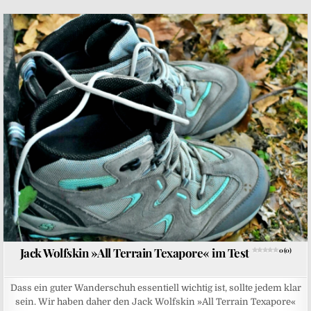
Posted in
Jack Wolfskin »All Terrain Texapore« im Test
0 (0)
Dass ein guter Wanderschuh essentiell wichtig ist, sollte jedem klar
sein. Wir haben daher den Jack Wolfskin »All Terrain Texapore«