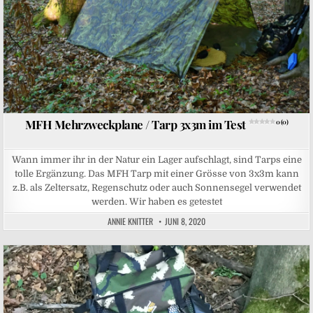
MFH Mehrzweckplane / Tarp 3x3m im Test
0 (0)
Wann immer ihr in der Natur ein Lager aufschlagt, sind Tarps eine
tolle Ergänzung. Das MFH Tarp mit einer Grösse von 3x3m kann
z.B. als Zeltersatz, Regenschutz oder auch Sonnensegel verwendet
werden. Wir haben es getestet
ANNIE KNITTER
JUNI 8, 2020
Posted in