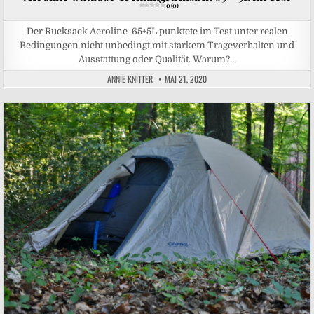
0 (0)
Der Rucksack Aeroline 65+5L punktete im Test unter realen
Bedingungen nicht unbedingt mit starkem Trageverhalten und
Ausstattung oder Qualität. Warum?…
ANNIE KNITTER
MAI 21, 2020
Posted in