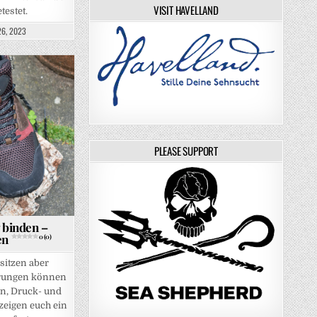
VISIT HAVELLAND
estet.
6, 2023
PLEASE SUPPORT
 binden –
en
0 (0)
sitzen aber
rungen können
n, Druck- und
 zeigen euch ein