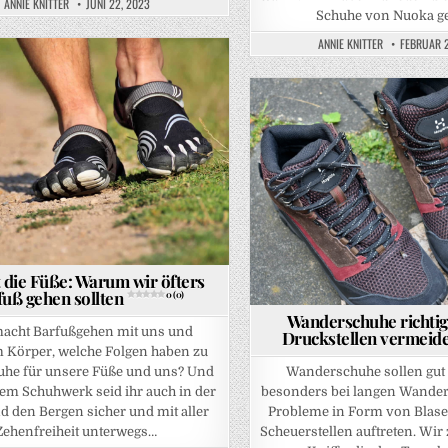
ANNIE KNITTER
JUNI 22, 2023
Schuhe von Nuoka get
ANNIE KNITTER
FEBRUAR 2
Posted in
t die Füße: Warum wir öfters
fuß gehen sollten
0 (0)
Wanderschuhe richtig
acht Barfußgehen mit uns und
Druckstellen vermeid
 Körper, welche Folgen haben zu
uhe für unsere Füße und uns? Und
Wanderschuhe sollen gut 
em Schuhwerk seid ihr auch in der
besonders bei langen Wande
d den Bergen sicher und mit aller
Probleme in Form von Blase
Zehenfreiheit unterwegs…
Scheuerstellen auftreten. Wir