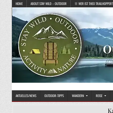
Skip to content
HOME
ABOUT STAY WILD – OUTDOOR
🐰 WER IST THEO TRAILHOPPER
STAY WILD – OUTDOOR
Das Magazin fürs echte Draußenleben
AKTUELLES/NEWS
OUTDOOR-TIPPS
WANDERN
REISE
K