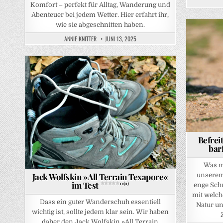
Komfort – perfekt für Alltag, Wanderung und
Abenteuer bei jedem Wetter. Hier erfahrt ihr,
wie sie abgeschnitten haben.
ANNIE KNITTER
JUNI 13, 2025
Posted in
Posted in
Befrei
bar
Was m
Jack Wolfskin »All Terrain Texapore«
unserem
im Test
0 (0)
enge Sch
mit welch
Dass ein guter Wanderschuh essentiell
Natur un
wichtig ist, sollte jedem klar sein. Wir haben
daher den Jack Wolfskin »All Terrain