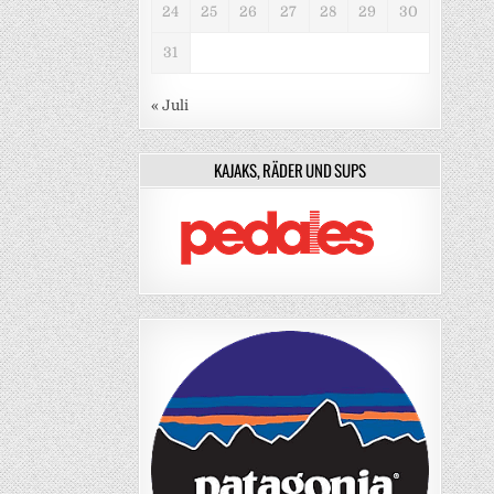
24
25
26
27
28
29
30
31
« Juli
KAJAKS, RÄDER UND SUPS