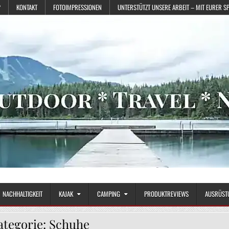
?
KONTAKT
FOTOIMPRESSIONEN
UNTERSTÜTZT UNSERE ARBEIT – MIT EURER S
NACHHALTIGKEIT
KAJAK
CAMPING
PRODUKTREVIEWS
AUSRÜST
ategorie:
Schuhe