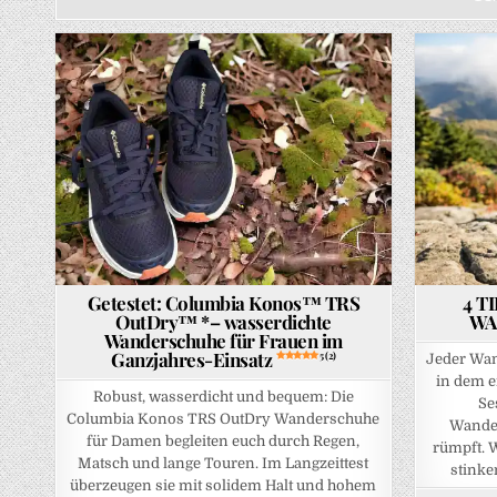
Posted in
Posted in
Getestet: Columbia Konos™ TRS
4 T
OutDry™ *– wasserdichte
WA
Wanderschuhe für Frauen im
Ganzjahres-Einsatz
5 (2)
Jeder Wan
in dem e
Robust, wasserdicht und bequem: Die
Se
Columbia Konos TRS OutDry Wanderschuhe
Wander
für Damen begleiten euch durch Regen,
rümpft. 
Matsch und lange Touren. Im Langzeittest
stink
überzeugen sie mit solidem Halt und hohem