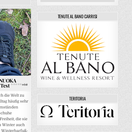
TENUTE AL BANO CARRISI
– NUOKA
Test
0 (0)
h die Welt zu
TERITORIA
ltag häufig sehr
Umständen
schuhe
eiheit, die sie
m Winter auch
e Winterbarfuß-