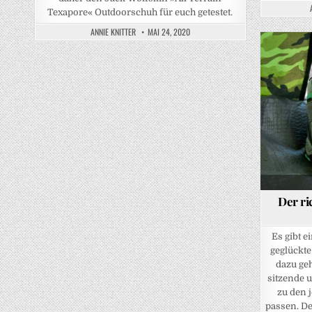
Texapore« Outdoorschuh für euch getestet.
ANNIE KNITTER
MAI 24, 2020
Posted in
Der ri
Es gibt e
geglückt
dazu geh
sitzende 
zu den 
passen. De