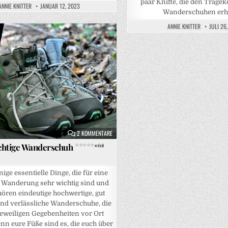
paar Kniffe, die den Trage
ANNIE KNITTER
JANUAR 12, 2023
Wanderschuhen erh
ANNIE KNITTER
JULI 26
ZU DER RICHTIGE WANDERSCHUH
0 (0)
2 KOMMENTARE
chtige Wanderschuh
0 (0)
inige essentielle Dinge, die für eine
e Wanderung sehr wichtig sind und
ören eindeutige hochwertige, gut
und verlässliche Wanderschuhe, die
jeweiligen Gegebenheiten vor Ort
nn eure Füße sind es, die euch über