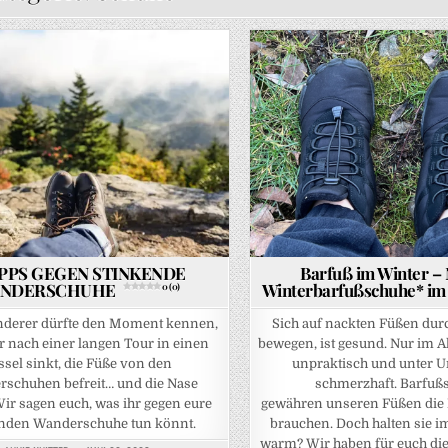
Posted in
IPPS GEGEN STINKENDE
Barfuß im Winter 
NDERSCHUHE
Winterbarfußschuhe* im 
0 (0)
derer dürfte den Moment kennen,
Sich auf nackten Füßen durc
r nach einer langen Tour in einen
bewegen, ist gesund. Nur im Al
ssel sinkt, die Füße von den
unpraktisch und unter 
schuhen befreit… und die Nase
schmerzhaft. Barfuß
Wir sagen euch, was ihr gegen eure
gewähren unseren Füßen die Fr
enden Wanderschuhe tun könnt.
brauchen. Doch halten sie i
warm? Wir haben für euch di