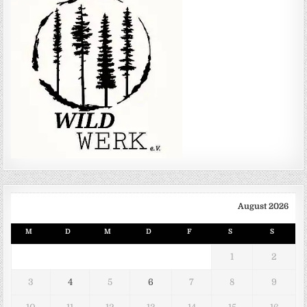
August 2026
M
D
M
D
F
S
S
1
2
3
4
5
6
7
8
9