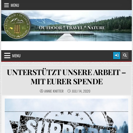
Skip to content
MENU
STAY WILD – OUTDOOR
Das Magazin fürs echte Draußenleben
MENU
UNTERSTÜTZT UNSERE ARBEIT –
MIT EURER SPENDE
ANNIE KNITTER
JULI 14, 2020