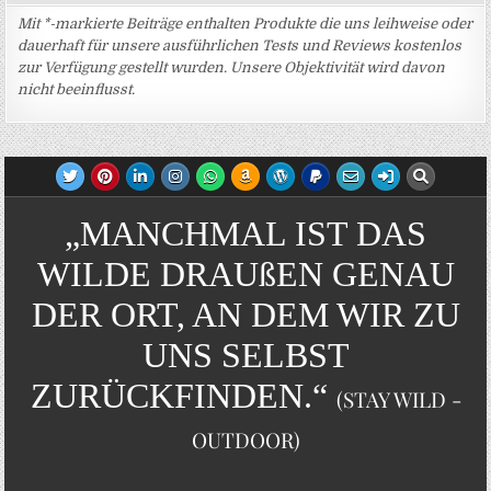
Mit *-markierte Beiträge enthalten Produkte die uns leihweise oder
dauerhaft für unsere ausführlichen Tests und Reviews kostenlos
zur Verfügung gestellt wurden. Unsere Objektivität wird davon
nicht beeinflusst.
„MANCHMAL IST DAS
WILDE DRAUßEN GENAU
DER ORT, AN DEM WIR ZU
UNS SELBST
ZURÜCKFINDEN.“
(STAY WILD -
OUTDOOR)