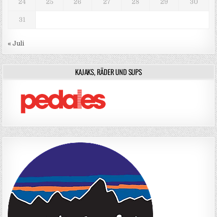
24
25
26
27
28
29
30
31
« Juli
KAJAKS, RÄDER UND SUPS