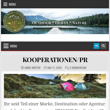
Skip to content
MENU
STAY WILD – OUTDOOR
Das Magazin fürs echte Draußenleben
MENU
KOOPERATIONEN/PR
ZU KOOPERATIONEN/
ANNIE KNITTER
MAI 11, 2020
2 KOMMENTARE
Ihr seid Teil einer Marke, Destination oder Agentur