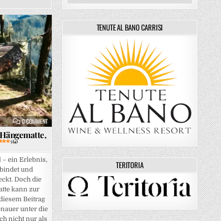
TENUTE AL BANO CARRISI
PRAXISTEST NACH 4 WOCHEN
ON HAVEN TENT* IM TEST: DIE HÄNGEMATTE, DIE MEHR KANN
5 (2)
5 (4)
0 COMMENT
e Hängematte,
5 (4)
– ein Erlebnis,
TERITORIA
rbindet und
eckt. Doch die
tte kann zur
diesem Beitrag
nauer unter die
ch nicht nur als