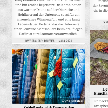
Temperaturen zwischen 7 – 12 Grad zu testen
meine
und bin restlos begeistert! Die Kombination
der Savot
aus warmer Daune auf der Oberseite und
ein in di
Hohlfaser auf der Unterseite sorgt für ein
angenehmes Wärmegefühl und eine lange
DAVE
Lebensdauer. Bedenkt das die Unterseite
einer Penntüte nicht isoliert, beim draufliegen.
Dafür ist eure Isomatte verantwortlich.
DAVE DRAUSSEN-DRUFFIES
MAI 8, 2024
Posted in
Posted in
De
Kunstfa
ZU SCHLAFSACKWAHL:
2 KOMMENTARE
Entdeckt
Exosphere
Schlafsackwahl: Daune oder