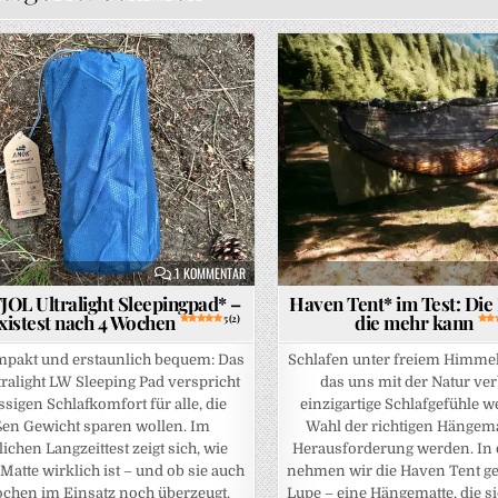
Posted in
ZU AMOK FJOL ULTRALIGHT SLEEPINGPAD* – DER 
1 KOMMENTAR
OL Ultralight Sleepingpad* –
Haven Tent* im Test: Di
xistest nach 4 Wochen
die mehr kann
5 (2)
ompakt und erstaunlich bequem: Das
Schlafen unter freiem Himmel 
alight LW Sleeping Pad verspricht
das uns mit der Natur ve
ssigen Schlafkomfort für alle, die
einzigartige Schlafgefühle w
en Gewicht sparen wollen. Im
Wahl der richtigen Hängema
ichen Langzeittest zeigt sich, wie
Herausforderung werden. In 
 Matte wirklich ist – und ob sie auch
nehmen wir die Haven Tent ge
chen im Einsatz noch überzeugt.
Lupe – eine Hängematte, die si