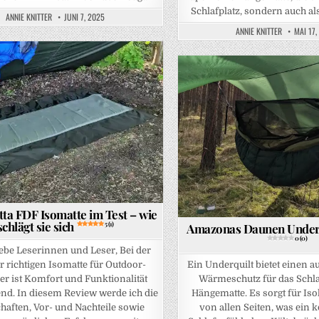
Schlafplatz, sondern auch als
ANNIE KNITTER
JUNI 7, 2025
ANNIE KNITTER
MAI 17,
Posted in
tta FDF Isomatte im Test – wie
schlägt sie sich
5 (1)
Amazonas Daunen Underq
0 (0)
ebe Leserinnen und Leser, Bei der
r richtigen Isomatte für Outdoor-
Ein Underquilt bietet einen 
r ist Komfort und Funktionalität
Wärmeschutz für das Schla
nd. In diesem Review werde ich die
Hängematte. Es sorgt für Is
haften, Vor- und Nachteile sowie
von allen Seiten, was ein 