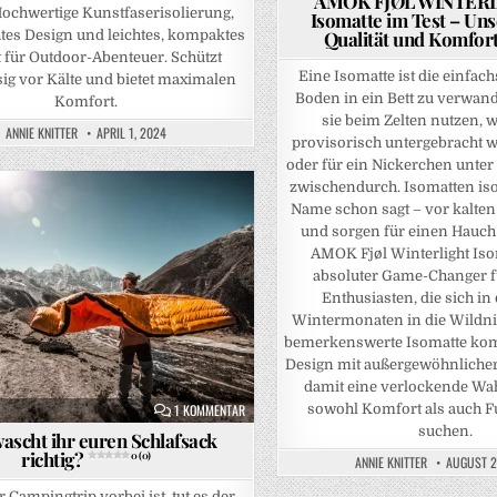
AMOK FJØL WINTER
Hochwertige Kunstfaserisolierung,
Isomatte im Test – Uns
tes Design und leichtes, kompaktes
Qualität und Komfor
 für Outdoor-Abenteuer. Schützt
Eine Isomatte ist die einfach
ig vor Kälte und bietet maximalen
Boden in ein Bett zu verwand
Komfort.
sie beim Zelten nutzen, 
ANNIE KNITTER
APRIL 1, 2024
provisorisch untergebracht
oder für ein Nickerchen unte
zwischendurch. Isomatten iso
Name schon sagt – vor kalte
und sorgen für einen Hauch
AMOK Fjøl Winterlight Isom
absoluter Game-Changer f
Enthusiasten, die sich in
Wintermonaten in die Wildni
bemerkenswerte Isomatte komb
Design mit außergewöhnliche
damit eine verlockende Wahl 
ZU WIE WASCHT IHR EUREN SCHLAFSACK RICHTIG
sowohl Komfort als auch Fu
1 KOMMENTAR
suchen.
ascht ihr euren Schlafsack
richtig?
0 (0)
ANNIE KNITTER
AUGUST 2
Campingtrip vorbei ist, tut es der