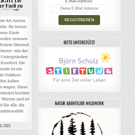
LIGHT LW
E-Mail-Adresse:
er Fazit zu
t
0 (0)
ste Art, harten
eln. Ihr könnt
wenn Gäste
 werden müssen
BITTE UNTERSTÜTZT
r freiem Himmel
lieren- wie der
n Untergründen
 Komfort. Die
atte ist ein
ür Outdoor-
 den kalten
s wagen. Diese
iniert leichtes
r Wärme und ist
NATUR ABENTEUER WILDWERK
für alle, die
?
0 (0)
nktionalität
0, 2023