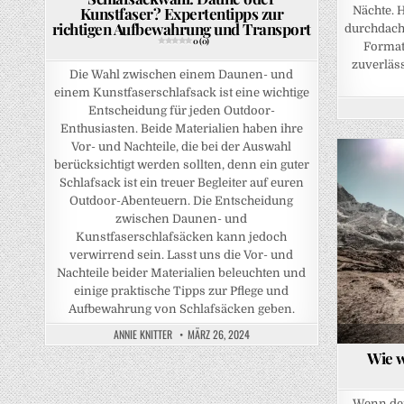
Kunstfaser? Expertentipps zur
Nächte. 
richtigen Aufbewahrung und Transport
durchdach
0 (0)
Format
zuverläss
Die Wahl zwischen einem Daunen- und
einem Kunstfaserschlafsack ist eine wichtige
Entscheidung für jeden Outdoor-
Enthusiasten. Beide Materialien haben ihre
Vor- und Nachteile, die bei der Auswahl
berücksichtigt werden sollten, denn ein guter
Schlafsack ist ein treuer Begleiter auf euren
Posted in
Outdoor-Abenteuern. Die Entscheidung
zwischen Daunen- und
Kunstfaserschlafsäcken kann jedoch
verwirrend sein. Lasst uns die Vor- und
Nachteile beider Materialien beleuchten und
einige praktische Tipps zur Pflege und
Aufbewahrung von Schlafsäcken geben.
ANNIE KNITTER
MÄRZ 26, 2024
Wie w
Wenn der 