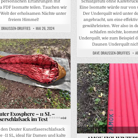
 persönlichen Erfahrungen mit
Schlafgefühl ohne Kältebrück
ta FDF Isomatte teilen. Tauchen wir
Eine Isomatte würde nur von u
e Welt der erholsamen Nächte unter
Der Underquilt wird unter d
freiem Himmel!
angebracht, um eine effektiv
gewährleisten. Wer also in 
 DRAUSSEN-DRUFFIES
MAI 26, 2024
schlafen möchte, kommt
Underquilt, wie zum Beispie
Daunen Underquilt nic
DAVE DRAUSSEN-DRUFFIES
A
Posted in
uter Exosphere – 11 SL –
serschlafsack im Test
0 (0)
 DAUNE ODER KUNSTFASER? EXPERTENTIPPS ZUR RICHTIGEN AUFBEWAHRUNG UND TRANSPORT
 den Deuter Kunstfaserschlafsack
 -11 SL, ideal für Damen und kalte