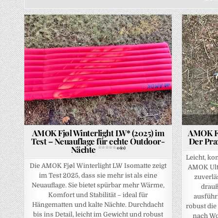
Posted in
Posted in
AMOK Fjøl Winterlight LW* (2025) im
AMOK FJ
Test – Neuauflage für echte Outdoor-
Der Pra
Nächte
0 (0)
Leicht, k
Die AMOK Fjøl Winterlight LW Isomatte zeigt
AMOK Ultr
im Test 2025, dass sie mehr ist als eine
zuverlä
Neuauflage. Sie bietet spürbar mehr Wärme,
drauß
Komfort und Stabilität – ideal für
ausführl
Hängematten und kalte Nächte. Durchdacht
robust die
bis ins Detail, leicht im Gewicht und robust
nach Wo