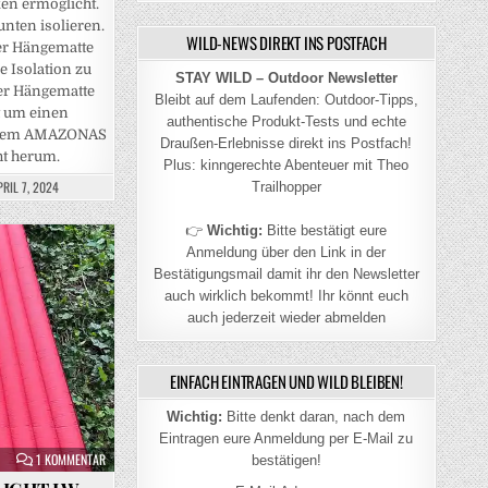
en ermöglicht.
nten isolieren.
WILD-NEWS DIREKT INS POSTFACH
er Hängematte
e Isolation zu
STAY WILD – Outdoor Newsletter
der Hängematte
Bleibt auf dem Laufenden: Outdoor-Tipps,
 um einen
authentische Produkt-Tests und echte
l dem AMAZONAS
Draußen-Erlebnisse direkt ins Postfach!
ht herum.
Plus: kinngerechte Abenteuer mit Theo
PRIL 7, 2024
Trailhopper
👉
Wichtig:
Bitte bestätigt eure
Anmeldung über den Link in der
Bestätigungsmail damit ihr den Newsletter
auch wirklich bekommt! Ihr könnt euch
auch jederzeit wieder abmelden
EINFACH EINTRAGEN UND WILD BLEIBEN!
Wichtig:
Bitte denkt daran, nach dem
Eintragen eure Anmeldung per E-Mail zu
0 (0)
ZU AMOK FJØL WINTERLIGHT LW ISOMATTE IM TEST – UNSER FAZIT ZU QUALI
1 KOMMENTAR
bestätigen!