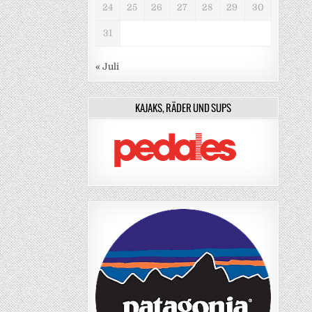
24
25
26
27
28
29
30
31
« Juli
KAJAKS, RÄDER UND SUPS