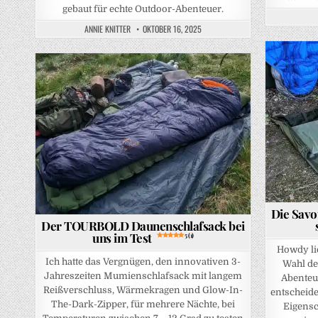
gebaut für echte Outdoor-Abenteuer.
ANNIE KNITTER
OKTOBER 16, 2025
Posted in
Posted in
Die Savo
Der TOURBOLD Daunenschlafsack bei
uns im Test
5 (1)
Howdy li
Ich hatte das Vergnügen, den innovativen 3-
Wahl de
Jahreszeiten Mumienschlafsack mit langem
Abenteue
Reißverschluss, Wärmekragen und Glow-In-
entscheide
The-Dark-Zipper, für mehrere Nächte, bei
Eigensc