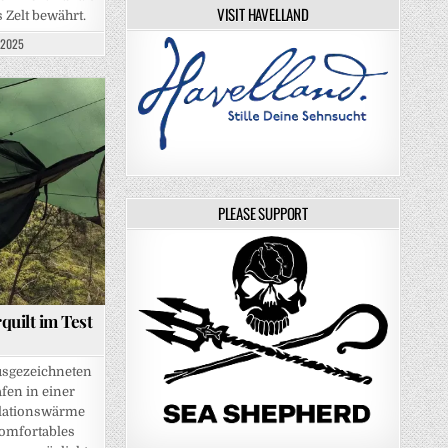
VISIT HAVELLAND
 Zelt bewährt.
 2025
PLEASE SUPPORT
uilt im Test
ausgezeichneten
fen in einer
olationswärme
komfortables