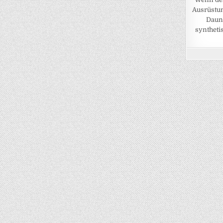
Ausrüstun
Daune
synthetis