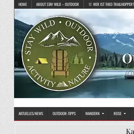
Skip to content
HOME
ABOUT STAY WILD – OUTDOOR
🐰 WER IST THEO TRAILHOPPER
STAY WILD – OUTDOOR
Das Magazin fürs echte Draußenleben
AKTUELLES/NEWS
OUTDOOR-TIPPS
WANDERN
REISE
Ka