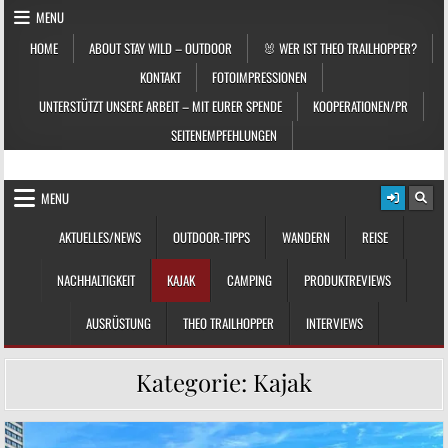
Skip to content
MENU
HOME
ABOUT STAY WILD – OUTDOOR
🐰 WER IST THEO TRAILHOPPER?
KONTAKT
FOTOIMPRESSIONEN
UNTERSTÜTZT UNSERE ARBEIT – MIT EURER SPENDE
KOOPERATIONEN/PR
SEITENEMPFEHLUNGEN
STAY WILD – OUTDOOR
Das Magazin fürs echte Draußenleben
MENU
AKTUELLES/NEWS
OUTDOOR-TIPPS
WANDERN
REISE
NACHHALTIGKEIT
KAJAK
CAMPING
PRODUKTREVIEWS
AUSRÜSTUNG
THEO TRAILHOPPER
INTERVIEWS
Kategorie:
Kajak