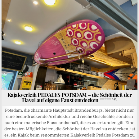
Posted in
Kajakverleih PEDALES POTSDAM – die Schönheit der
Havel auf eigene Faust entdecken
0 (0)
Potsdam, die charmante Hauptstadt Brandenburgs, bietet nicht nur
eine beeindruckende Architektur und reiche Geschichte, sondern
auch eine malerische Flusslandschaft, die es zu erkunden gilt. Eine
der besten Möglichkeiten, die Schönheit der Havel zu entdecken, ist
es, ein Kajak beim renommierten Kajakverleih Pedales Potsdam zu