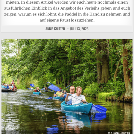
mieten. In diesem Artikel werden wir euch heute nochmals einen
ausführlichen Einblick in das Angebot des Verleihs geben und euch
zeigen, warum es sich lohnt, die Paddel in die Hand zu nehmen und
auf eigene Faust loszuziehen.
ANNIE KNITTER
JULI 13, 2023
Posted in
ZU
1 KOMMENTAR