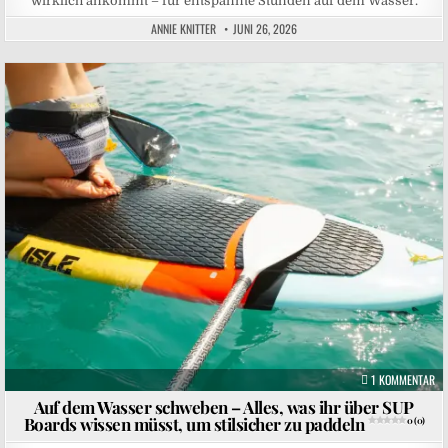
wirklich ankommt – für entspannte Stunden auf dem Wasser.
ANNIE KNITTER
JUNI 26, 2026
Posted in
ZU
1 KOMMENTAR
Auf dem Wasser schweben – Alles, was ihr über SUP
Boards wissen müsst, um stilsicher zu paddeln
0 (0)