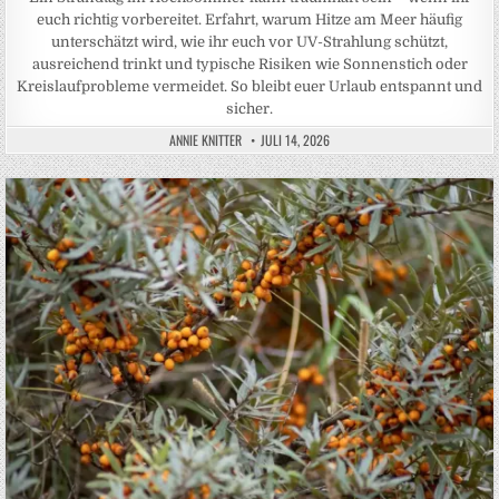
euch richtig vorbereitet. Erfahrt, warum Hitze am Meer häufig
unterschätzt wird, wie ihr euch vor UV-Strahlung schützt,
ausreichend trinkt und typische Risiken wie Sonnenstich oder
Kreislaufprobleme vermeidet. So bleibt euer Urlaub entspannt und
sicher.
ANNIE KNITTER
JULI 14, 2026
Posted in