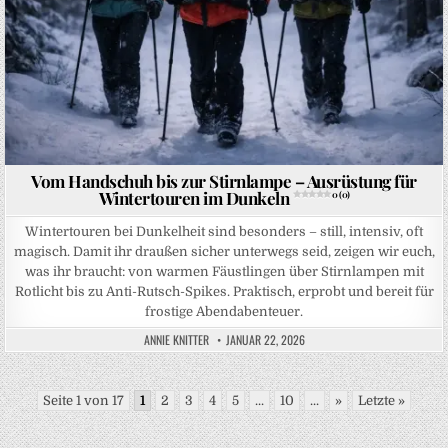
Vom Handschuh bis zur Stirnlampe – Ausrüstung für
Wintertouren im Dunkeln
0 (0)
Wintertouren bei Dunkelheit sind besonders – still, intensiv, oft
magisch. Damit ihr draußen sicher unterwegs seid, zeigen wir euch,
was ihr braucht: von warmen Fäustlingen über Stirnlampen mit
Rotlicht bis zu Anti-Rutsch-Spikes. Praktisch, erprobt und bereit für
frostige Abendabenteuer.
ANNIE KNITTER
JANUAR 22, 2026
Seite 1 von 17
1
2
3
4
5
...
10
...
»
Letzte »