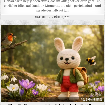
Genau darin liegt jedoch etwas, das im Alltag oft verloren geht. Ein
ehrlicher Blick auf Outdoor-Momente, die nicht perfekt sind – und
gerade deshalb gut tun.
ANNIE KNITTER
MÄRZ 31, 2026
Posted in
ZU
2 KOMMENTARE