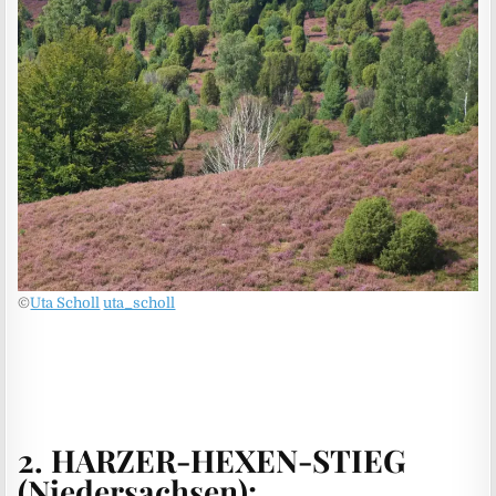
©
Uta Scholl
uta_scholl
2. HARZER-HEXEN-STIEG
(Niedersachsen)
: