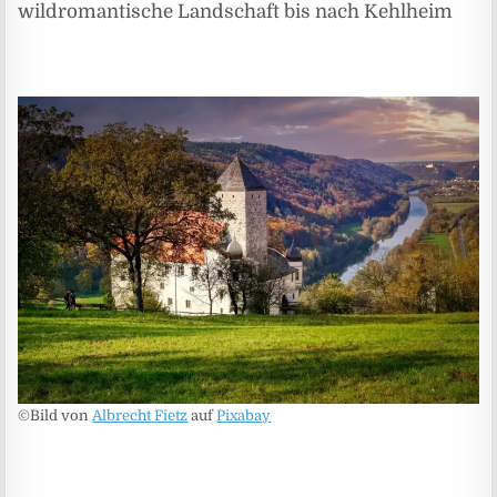
wildromantische Landschaft bis nach Kehlheim
©Bild von
Albrecht Fietz
auf
Pixabay