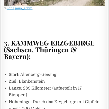
©
Jona
jona_schm
3. KAMMWEG ERZGEBIRGE
(Sachsen, Thüringen &
Bayern):
Start
: Altenberg-Geising
Ziel
: Blankenstein
Länge
: 289 Kilometer (aufgeteilt in 17
Etappen)
Höhenlage:
Durch das Erzgebirge mit Gipfeln
über 1.000 Metern