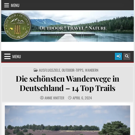
Skip to content
MENU
STAY WILD – OUTDOOR
Das Magazin fürs echte Draußenleben
MENU
POSTED IN
AUSFLUGSZIELE
,
OUTDOOR-TIPPS
,
WANDERN
Die schönsten Wanderwege in
Deutschland – 14 Top Trails
AUTHOR:
PUBLISHED DATE:
ANNIE KNITTER
APRIL 6, 2024