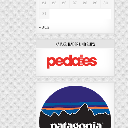
24
25
26
27
28
29
30
31
« Juli
KAJAKS, RÄDER UND SUPS