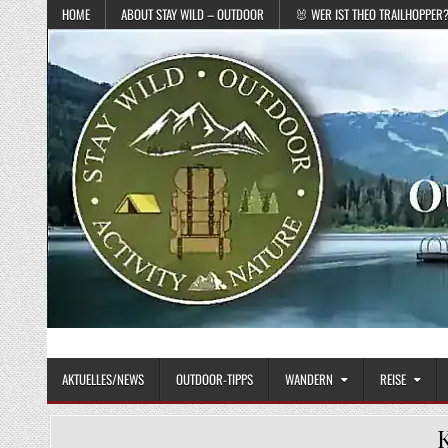
Skip to content
HOME
ABOUT STAY WILD – OUTDOOR
🐰 WER IST THEO TRAILHOPPER
STAY WILD – OUTDOOR
Das Magazin fürs echte Draußenleben
AKTUELLES/NEWS
OUTDOOR-TIPPS
WANDERN
REISE