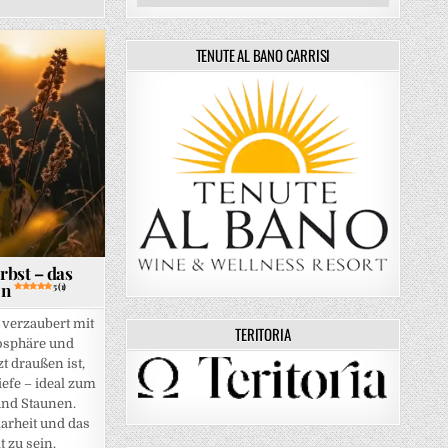
TENUTE AL BANO CARRISI
rbst – das
en
5 (1)
 verzaubert mit
TERITORIA
mosphäre und
t draußen ist,
efe – ideal zum
und Staunen.
larheit und das
t zu sein.