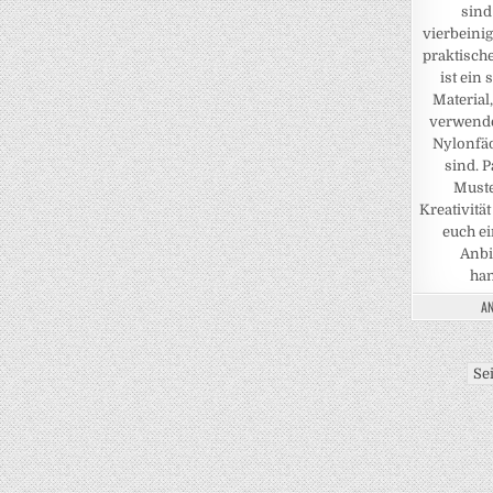
sind
vierbeini
praktisch
ist ein 
Material
verwende
Nylonfäd
sind. P
Muste
Kreativitä
euch e
Anbi
han
AN
Sei