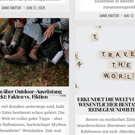
Essentials in diesem 
zusammengestell
ANNIE KNITTER
JUNI 21, 2025
ANNIE KNITTER
MAI 12,
Posted in
n über Outdoor-Ausrüstung
kt: Fakten vs. Fiktion
0 (0)
ERKUNDET DIE WELT VO
WESENTLICHER BESTA
viel draußen unterwegs seid, habt
REISEGESUNDHEI
e Sätze bestimmt schon gehört. Die
Welt ist voller guter Tipps – aber
Reisen zu exotischen Ziele
er Halbwissen, hartnäckiger Mythen
wunderschöne Abenteuer und 
tbewährter“ Weisheiten. Zeit, mal
Erlebnisse mit sich. Allerdi