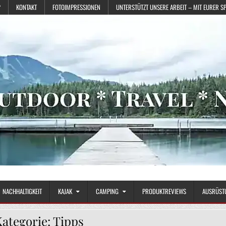
?
KONTAKT
FOTOIMPRESSIONEN
UNTERSTÜTZT UNSERE ARBEIT – MIT EURER S
NACHHALTIGKEIT
KAJAK
CAMPING
PRODUKTREVIEWS
AUSRÜST
Kategorie:
Tipps