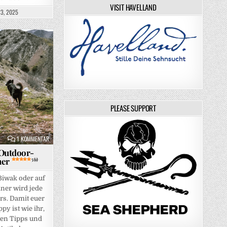
VISIT HAVELLAND
3, 2025
PLEASE SUPPORT
ZU DRAUSSEN MIT HUND – OUTDOOR-ABENTEUER MIT VIERBEINER
5 (1
1 KOMMENTAR
Outdoor-
ner
5 (1)
Biwak oder auf
ner wird jede
s. Damit euer
y ist wie ihr,
ten Tipps und