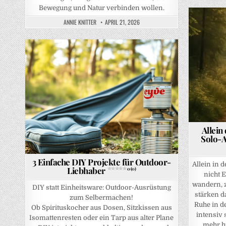
Bewegung und Natur verbinden wollen.
ANNIE KNITTER
APRIL 21, 2026
Posted in
Posted in
Allei
Solo-A
3 Einfache DIY Projekte für Outdoor-
Allein in 
Liebhaber
0 (0)
nicht 
wandern, z
DIY statt Einheitsware: Outdoor-Ausrüstung
stärken da
zum Selbermachen!
Ruhe in d
Ob Spirituskocher aus Dosen, Sitzkissen aus
intensiv 
Isomattenresten oder ein Tarp aus alter Plane
mehr hi