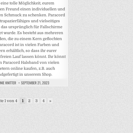
 eine tolle Möglichkeit, eurem
gen Freund einen individuellen und
en Schmuck zu schenken. Paracord
strapazierfähiges und vielseitiges
, das ursprünglich für Fallschirme
t wurde. Es besteht aus mehreren
en, die zu einem Kern geflochten
aracord ist in vielen Farben und
rn erhältlich, so dass ihr eurer
t freien Lauf lassen könnt. Ihr könnt
in Paracord Halsband von vielen
etern online kaufen, z.B. auch
dgefertigt in unserem Shop.
NIE KNITTER
SEPTEMBER 21, 2023
te 1 von 4
1
2
3
4
»