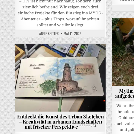
– DIY ist nicht nur nachhaltig, sondern auch
ziemlich befreiend. Wir zeigen euch drei
einfache Projekte für den Einstieg ins MYOG-
Abenteuer – plus Tipps, worauf ihr achten
solltet und wie ihr loslegt.
Posted in
ANNIE KNITTER
MAI 11, 2025
Posted in
Mythe
aufgedec
Wenn ihr 
ihr solch
Entdeckt die Kunst des Urban Sketchen
Outdoor-
– Kreativität in urbanen Landschaften
auch voll
mit frischer Perspektive
0 (0)
und „al