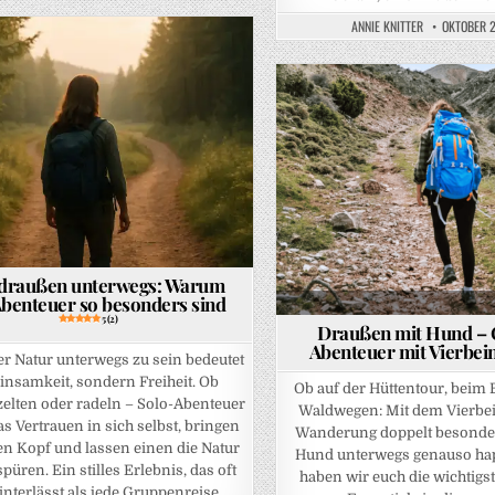
ANNIE KNITTER
OKTOBER 2
Posted in
n draußen unterwegs: Warum
benteuer so besonders sind
5 (2)
Draußen mit Hund – 
Abenteuer mit Vierbei
der Natur unterwegs zu sein bedeutet
Einsamkeit, sondern Freiheit. Ob
Ob auf der Hüttentour, beim 
elten oder radeln – Solo-Abenteuer
Waldwegen: Mit dem Vierbei
s Vertrauen in sich selbst, bringen
Wanderung doppelt besonder
en Kopf und lassen einen die Natur
Hund unterwegs genauso happ
spüren. Ein stilles Erlebnis, das oft
haben wir euch die wichtigs
nterlässt als jede Gruppenreise.