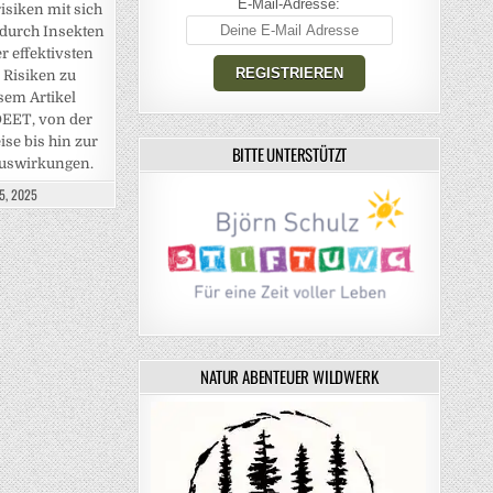
E-Mail-Adresse:
siken mit sich
 durch Insekten
r effektivsten
 Risiken zu
esem Artikel
DEET, von der
se bis hin zur
BITTE UNTERSTÜTZT
auswirkungen.
5, 2025
NATUR ABENTEUER WILDWERK