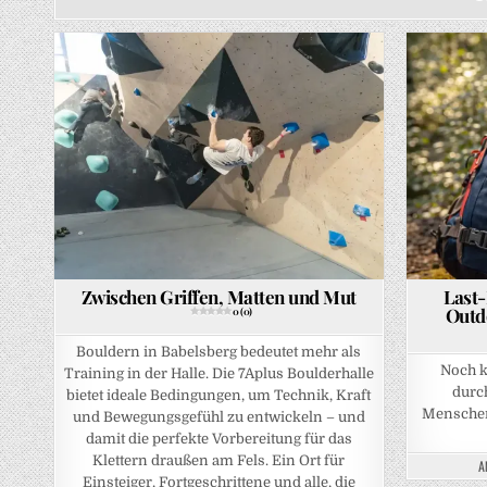
Posted in
P
Zwischen Griffen, Matten und Mut
Last
Outd
0 (0)
Bouldern in Babelsberg bedeutet mehr als
Noch k
Training in der Halle. Die 7Aplus Boulderhalle
durch
bietet ideale Bedingungen, um Technik, Kraft
Menschen
und Bewegungsgefühl zu entwickeln – und
damit die perfekte Vorbereitung für das
Klettern draußen am Fels. Ein Ort für
A
Einsteiger, Fortgeschrittene und alle, die