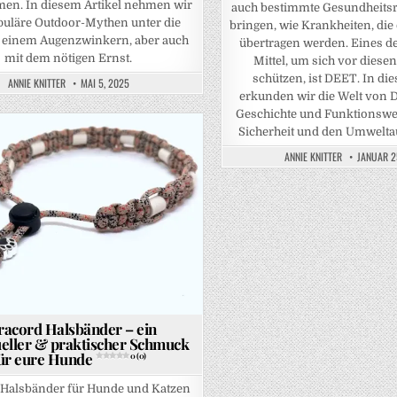
en. In diesem Artikel nehmen wir
auch bestimmte Gesundheitsri
puläre Outdoor-Mythen unter die
bringen, wie Krankheiten, die
t einem Augenzwinkern, aber auch
übertragen werden. Eines de
mit dem nötigen Ernst.
Mittel, um sich vor diesen
schützen, ist DEET. In di
ANNIE KNITTER
MAI 5, 2025
erkunden wir die Welt von 
Geschichte und Funktionswei
Sicherheit und den Umwelt
ANNIE KNITTER
JANUAR 2
in
racord Halsbänder – ein
ueller & praktischer Schmuck
ür eure Hunde
0 (0)
 Halsbänder für Hunde und Katzen