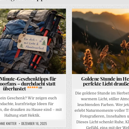
osted in
Posted in
-Minute-Geschenktipps für
Goldene Stunde im He
oorfans – durchdacht statt
perfekte Licht drauß
überhastet
5 (1)
Die goldene Stunde im Herbst
ein Geschenk? Wir zeigen euch
warmem Licht, stiller At
dachte, kurzfristige Ideen für
leuchtenden Farben. Wer jetz
, die draußen zu Hause sind – mit
erlebt Naturmomente voller Ti
Haltung statt Hektik.
Fotografieren, Innehalten 
Dieses Licht schenkt Ruhe, K
NNIE KNITTER
DEZEMBER 16, 2025
Gefühl, eins mit der Wel