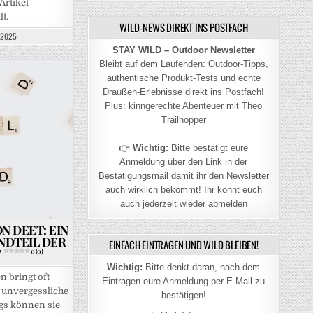
Artikel
t.
WILD-NEWS DIREKT INS POSTFACH
 2025
STAY WILD – Outdoor Newsletter
Bleibt auf dem Laufenden: Outdoor-Tipps,
authentische Produkt-Tests und echte
Draußen-Erlebnisse direkt ins Postfach!
Plus: kinngerechte Abenteuer mit Theo
Trailhopper
👉
Wichtig:
Bitte bestätigt eure
Anmeldung über den Link in der
Bestätigungsmail damit ihr den Newsletter
auch wirklich bekommt! Ihr könnt euch
auch jederzeit wieder abmelden
N DEET: EIN
NDTEIL DER
EINFACH EINTRAGEN UND WILD BLEIBEN!
T
0 (0)
Wichtig:
Bitte denkt daran, nach dem
n bringt oft
Eintragen eure Anmeldung per E-Mail zu
unvergessliche
bestätigen!
ngs können sie