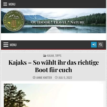
Skip to content
MENU
STAY WILD – OUTDOOR
Das Magazin fürs echte Draußenleben
MENU
POSTED IN
KAJAK
,
TIPPS
Kajaks – So wählt ihr das richtige
Boot für euch
AUTHOR:
PUBLISHED DATE:
ANNIE KNITTER
JULI 5, 2022