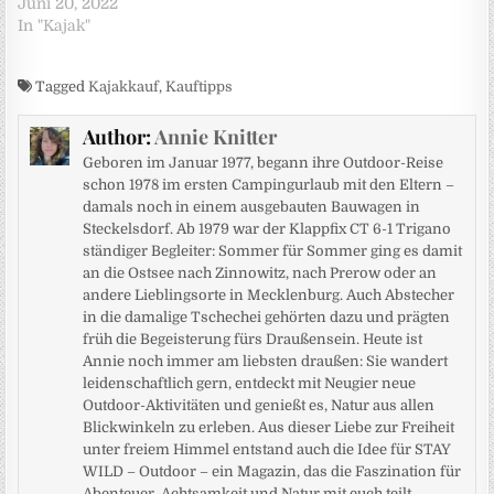
Juni 20, 2022
In "Kajak"
Tagged
Kajakkauf
,
Kauftipps
Author:
Annie Knitter
Geboren im Januar 1977, begann ihre Outdoor-Reise
schon 1978 im ersten Campingurlaub mit den Eltern –
damals noch in einem ausgebauten Bauwagen in
Steckelsdorf. Ab 1979 war der Klappfix CT 6-1 Trigano
ständiger Begleiter: Sommer für Sommer ging es damit
an die Ostsee nach Zinnowitz, nach Prerow oder an
andere Lieblingsorte in Mecklenburg. Auch Abstecher
in die damalige Tschechei gehörten dazu und prägten
früh die Begeisterung fürs Draußensein. Heute ist
Annie noch immer am liebsten draußen: Sie wandert
leidenschaftlich gern, entdeckt mit Neugier neue
Outdoor-Aktivitäten und genießt es, Natur aus allen
Blickwinkeln zu erleben. Aus dieser Liebe zur Freiheit
unter freiem Himmel entstand auch die Idee für STAY
WILD – Outdoor – ein Magazin, das die Faszination für
Abenteuer, Achtsamkeit und Natur mit euch teilt.