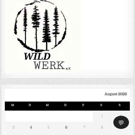
August 2026
M
D
M
D
F
S
S
1
2
💬
3
4
5
6
7
8
9