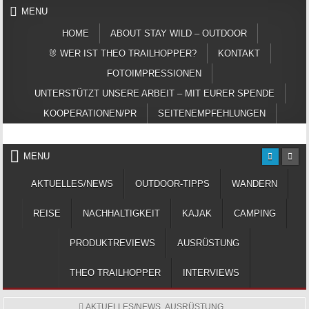
Skip to content
MENU
HOME
ABOUT STAY WILD – OUTDOOR
🐰 WER IST THEO TRAILHOPPER?
KONTAKT
FOTOIMPRESSIONEN
UNTERSTÜTZT UNSERE ARBEIT – MIT EURER SPENDE
KOOPERATIONEN/PR
SEITENEMPFEHLUNGEN
Das Magazin fürs echte Draußenleben
STAY WILD – OUTDOOR
MENU
AKTUELLES/NEWS
OUTDOOR-TIPPS
WANDERN
REISE
NACHHALTIGKEIT
KAJAK
CAMPING
PRODUKTREVIEWS
AUSRÜSTUNG
THEO TRAILHOPPER
INTERVIEWS
POSTED IN
AKTUELLES/NEWS
,
AUSRÜSTUNG