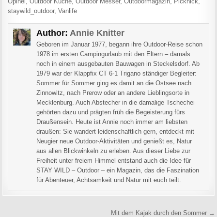
Opinel
,
Outdoor Küche
,
Outdoor Messer
,
Outdoormagazin
,
Picknick
,
staywild_outdoor
,
Vanlife
Author:
Annie Knitter
Geboren im Januar 1977, begann ihre Outdoor-Reise schon
1978 im ersten Campingurlaub mit den Eltern – damals
noch in einem ausgebauten Bauwagen in Steckelsdorf. Ab
1979 war der Klappfix CT 6-1 Trigano ständiger Begleiter:
Sommer für Sommer ging es damit an die Ostsee nach
Zinnowitz, nach Prerow oder an andere Lieblingsorte in
Mecklenburg. Auch Abstecher in die damalige Tschechei
gehörten dazu und prägten früh die Begeisterung fürs
Draußensein. Heute ist Annie noch immer am liebsten
draußen: Sie wandert leidenschaftlich gern, entdeckt mit
Neugier neue Outdoor-Aktivitäten und genießt es, Natur
aus allen Blickwinkeln zu erleben. Aus dieser Liebe zur
Freiheit unter freiem Himmel entstand auch die Idee für
STAY WILD – Outdoor – ein Magazin, das die Faszination
für Abenteuer, Achtsamkeit und Natur mit euch teilt.
Beitragsnavigation
Mit dem Kajak durch den Sommer →