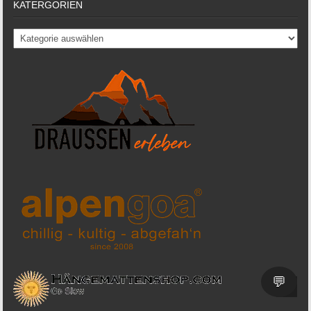
KATERGORIEN
Katergorien
💬
SCR