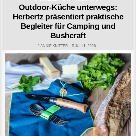
Outdoor-Küche unterwegs:
Herbertz präsentiert praktische
Begleiter für Camping und
Bushcraft
AUTHOR:
PUBLISHED DATE:
ANNIE KNITTER
JULI 1, 2026