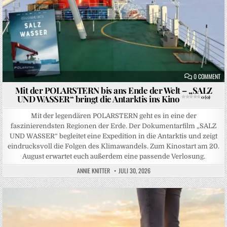
ON
0 COMMENT
Mit der POLARSTERN bis ans Ende der Welt – „SALZ
UND WASSER“ bringt die Antarktis ins Kino
0 (0)
Mit der legendären POLARSTERN geht es in eine der
faszinierendsten Regionen der Erde. Der Dokumentarfilm „SALZ
UND WASSER“ begleitet eine Expedition in die Antarktis und zeigt
eindrucksvoll die Folgen des Klimawandels. Zum Kinostart am 20.
August erwartet euch außerdem eine passende Verlosung.
ANNIE KNITTER
JULI 30, 2026
Posted in