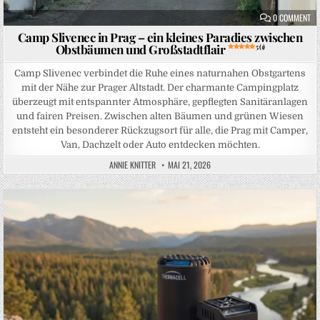
ON
0 COMMENT
Camp Slivenec in Prag – ein kleines Paradies zwischen
Obstbäumen und Großstadtflair
5 (1)
Camp Slivenec verbindet die Ruhe eines naturnahen Obstgartens
mit der Nähe zur Prager Altstadt. Der charmante Campingplatz
überzeugt mit entspannter Atmosphäre, gepflegten Sanitäranlagen
und fairen Preisen. Zwischen alten Bäumen und grünen Wiesen
entsteht ein besonderer Rückzugsort für alle, die Prag mit Camper,
Van, Dachzelt oder Auto entdecken möchten.
ANNIE KNITTER
MAI 21, 2026
Posted in