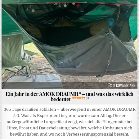
Posted in
ZU
2 KOMMENTARE
Ein Jahr in der AMOK DRAUMR* – und was das wirklich
bedeutet
5 (2)
365 Tage draußen schlafen – überwiegend in einer AMOK DRAUMR
5.0. Was als Experiment begann, wurde zum Alltag. Dieser
außergewöhnliche Langzeittest zeigt, wie sich die Hängematte bei
Hitze, Frost und Dauerbelastung bewährt, welche Umbauten sich
bewährt haben und wo noch Verbesserungspotenzial besteht.