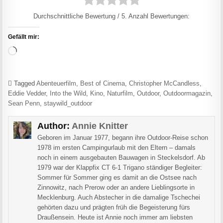
Durchschnittliche Bewertung
/ 5. Anzahl Bewertungen:
Gefällt mir:
Wird geladen …
Tagged
Abenteuerfilm
,
Best of Cinema
,
Christopher McCandless
,
Eddie Vedder
,
Into the Wild
,
Kino
,
Naturfilm
,
Outdoor
,
Outdoormagazin
,
Sean Penn
,
staywild_outdoor
Author:
Annie Knitter
Geboren im Januar 1977, begann ihre Outdoor-Reise schon
1978 im ersten Campingurlaub mit den Eltern – damals
noch in einem ausgebauten Bauwagen in Steckelsdorf. Ab
1979 war der Klappfix CT 6-1 Trigano ständiger Begleiter:
Sommer für Sommer ging es damit an die Ostsee nach
Zinnowitz, nach Prerow oder an andere Lieblingsorte in
Mecklenburg. Auch Abstecher in die damalige Tschechei
gehörten dazu und prägten früh die Begeisterung fürs
Draußensein. Heute ist Annie noch immer am liebsten