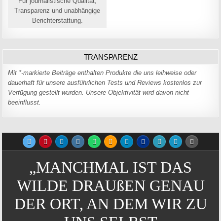
Für journalistische Qualität,
Transparenz und unabhängige
Berichterstattung.
TRANSPARENZ
Mit *-markierte Beiträge enthalten Produkte die uns leihweise oder
dauerhaft für unsere ausführlichen Tests und Reviews kostenlos zur
Verfügung gestellt wurden. Unsere Objektivität wird davon nicht
beeinflusst.
„MANCHMAL IST DAS
WILDE DRAUßEN GENAU
DER ORT, AN DEM WIR ZU