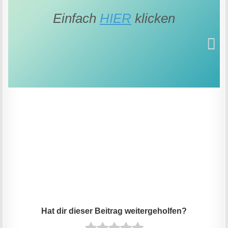
Einfach
HIER
klicken