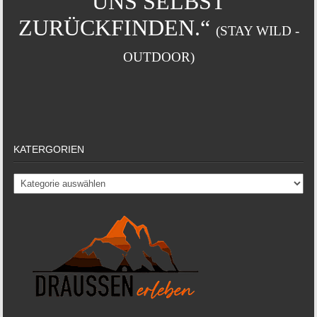
UNS SELBST
ZURÜCKFINDEN.“
(STAY WILD -
OUTDOOR)
KATERGORIEN
Katergorien