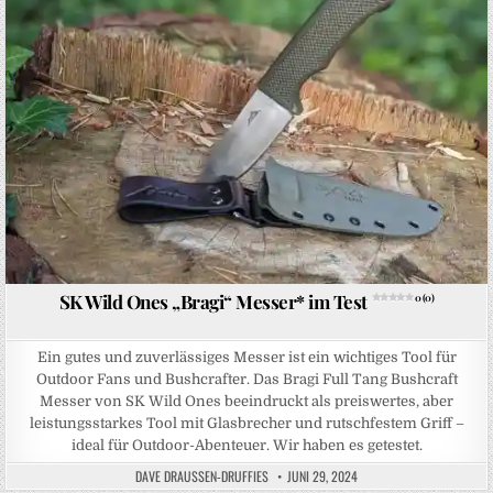
SK Wild Ones „Bragi“ Messer* im Test
0 (0)
Ein gutes und zuverlässiges Messer ist ein wichtiges Tool für
Outdoor Fans und Bushcrafter. Das Bragi Full Tang Bushcraft
Messer von SK Wild Ones beeindruckt als preiswertes, aber
leistungsstarkes Tool mit Glasbrecher und rutschfestem Griff –
ideal für Outdoor-Abenteuer. Wir haben es getestet.
DAVE DRAUSSEN-DRUFFIES
JUNI 29, 2024