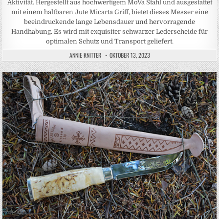
Aktivität. Hergestellt aus hochwertigem MoVa Stahl und ausgestattet
mit einem haltbaren Jute Micarta Griff, bietet dieses Messer eine
beeindruckende lange Lebensdauer und hervorragende
Handhabung. Es wird mit exquisiter schwarzer Lederscheide für
optimalen Schutz und Transport geliefert.
ANNIE KNITTER
OKTOBER 13, 2023
Posted in