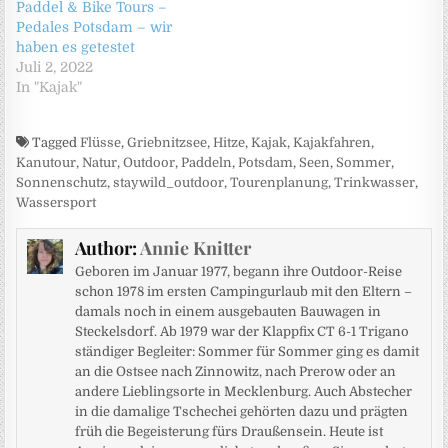
Paddel & Bike Tours –
Pedales Potsdam – wir
haben es getestet
Juli 2, 2022
In "Kajak"
Tagged
Flüsse
,
Griebnitzsee
,
Hitze
,
Kajak
,
Kajakfahren
,
Kanutour
,
Natur
,
Outdoor
,
Paddeln
,
Potsdam
,
Seen
,
Sommer
,
Sonnenschutz
,
staywild_outdoor
,
Tourenplanung
,
Trinkwasser
,
Wassersport
Author:
Annie Knitter
Geboren im Januar 1977, begann ihre Outdoor-Reise
schon 1978 im ersten Campingurlaub mit den Eltern –
damals noch in einem ausgebauten Bauwagen in
Steckelsdorf. Ab 1979 war der Klappfix CT 6-1 Trigano
ständiger Begleiter: Sommer für Sommer ging es damit
an die Ostsee nach Zinnowitz, nach Prerow oder an
andere Lieblingsorte in Mecklenburg. Auch Abstecher
in die damalige Tschechei gehörten dazu und prägten
früh die Begeisterung fürs Draußensein. Heute ist