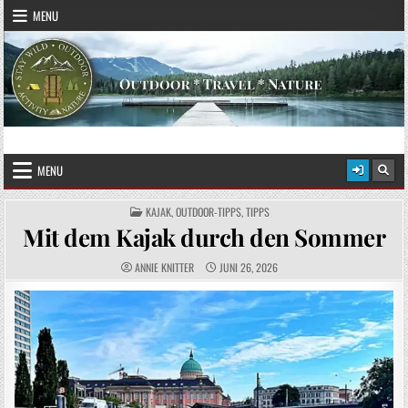
Skip to content
MENU
STAY WILD – OUTDOOR
Das Magazin fürs echte Draußenleben
MENU
POSTED IN
KAJAK
,
OUTDOOR-TIPPS
,
TIPPS
Mit dem Kajak durch den Sommer
AUTHOR:
PUBLISHED DATE:
ANNIE KNITTER
JUNI 26, 2026