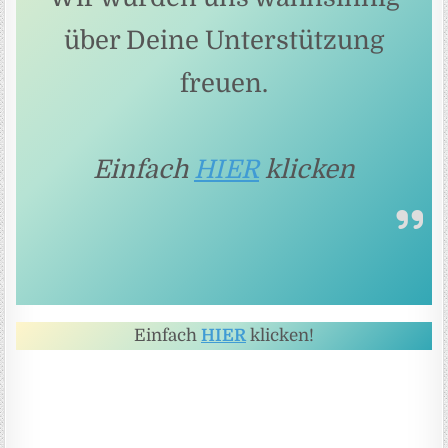
über Deine Unterstützung
freuen.
Einfach
HIER
klicken
Einfach
HIER
klicken!