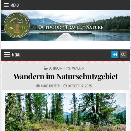
Skip to content
MENU
STAY WILD – OUTDOOR
Das Magazin fürs echte Draußenleben
MENU
POSTED IN
OUTDOOR-TIPPS
,
WANDERN
Wandern im Naturschutzgebiet
AUTHOR:
PUBLISHED DATE:
ANNIE KNITTER
OKTOBER 17, 2025