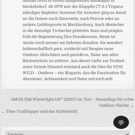
damals noch in einem ausgebauten Bauwagen in
Steckelsdorf. Ab 1979 war der Klappfix CT 6-1 Trigano
ständiger Begleiter: Sommer für Sommer ging es damit
an die Ostsee nach Zinnowitz, nach Prerow oder an
andere Lieblingsorte in Mecklenburg. Auch Abstecher
in die damalige Tschechei gehörten dazu und prägten
früh die Begeisterung fürs Draußensein. Heute ist
Annie noch immer am liebsten draußen: Sie wandert
leidenschaftlich gern, entdeckt mit Neugier neue
Outdoor-Aktivitäten und genießt es, Natur aus allen
Blickwinkeln zu erleben. Aus dieser Liebe zur Freiheit
unter freiem Himmel entstand auch die Idee für STAY
WILD – Outdoor – ein Magazin, das die Faszination für
Abenteuer, Achtsamkeit und Natur mit euch teilt.
Beitragsnavigation
AMOK Fjøl Winterlight LW* (2025) im Test – Neuauflage für echte
Outdoor-Nächte →
← Theo Trailhopper und das Kürbislicht
💬