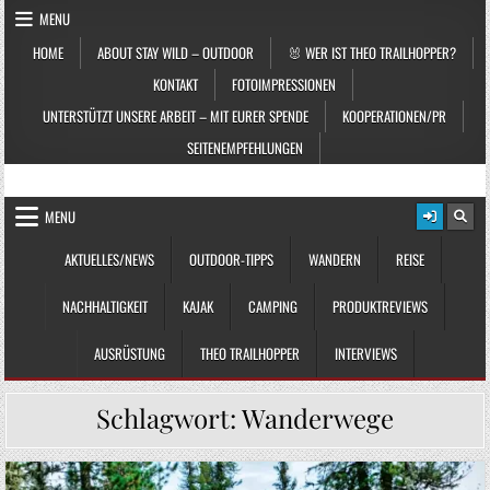
Skip to content
MENU
HOME
ABOUT STAY WILD – OUTDOOR
🐰 WER IST THEO TRAILHOPPER?
KONTAKT
FOTOIMPRESSIONEN
UNTERSTÜTZT UNSERE ARBEIT – MIT EURER SPENDE
KOOPERATIONEN/PR
SEITENEMPFEHLUNGEN
STAY WILD – OUTDOOR
Das Magazin fürs echte Draußenleben
MENU
AKTUELLES/NEWS
OUTDOOR-TIPPS
WANDERN
REISE
NACHHALTIGKEIT
KAJAK
CAMPING
PRODUKTREVIEWS
AUSRÜSTUNG
THEO TRAILHOPPER
INTERVIEWS
Schlagwort:
Wanderwege