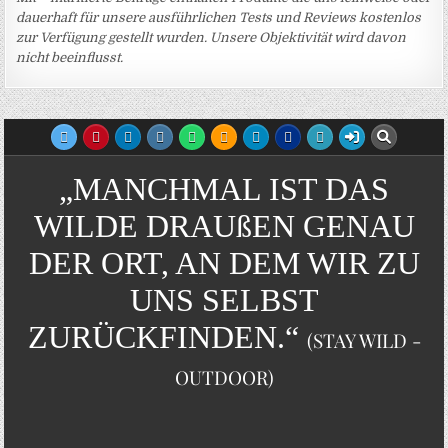
dauerhaft für unsere ausführlichen Tests und Reviews kostenlos
zur Verfügung gestellt wurden. Unsere Objektivität wird davon
nicht beeinflusst.
„MANCHMAL IST DAS
WILDE DRAUßEN GENAU
DER ORT, AN DEM WIR ZU
UNS SELBST
ZURÜCKFINDEN.“
(STAY WILD -
OUTDOOR)