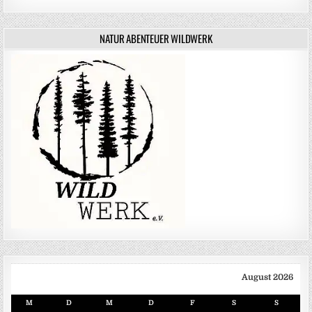
NATUR ABENTEUER WILDWERK
August 2026
M
D
M
D
F
S
S