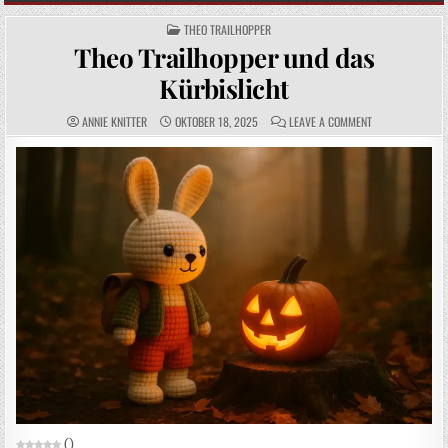
POSTED IN
THEO TRAILHOPPER
Theo Trailhopper und das
Kürbislicht
AUTHOR:
PUBLISHED DATE:
COMMENTS:
ON THEO TRAILH
ANNIE KNITTER
OKTOBER 18, 2025
LEAVE A COMMENT
(
)