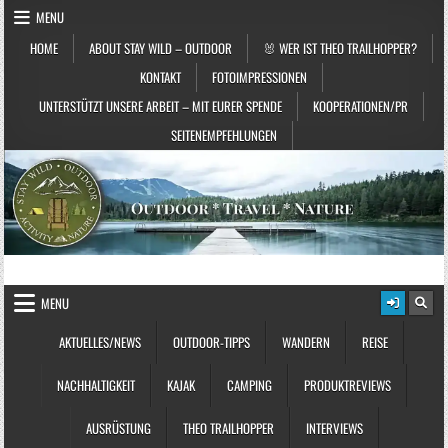
Skip to content
MENU
HOME
ABOUT STAY WILD – OUTDOOR
🐰 WER IST THEO TRAILHOPPER?
KONTAKT
FOTOIMPRESSIONEN
UNTERSTÜTZT UNSERE ARBEIT – MIT EURER SPENDE
KOOPERATIONEN/PR
SEITENEMPFEHLUNGEN
STAY WILD – OUTDOOR
Das Magazin fürs echte Draußenleben
MENU
AKTUELLES/NEWS
OUTDOOR-TIPPS
WANDERN
REISE
NACHHALTIGKEIT
KAJAK
CAMPING
PRODUKTREVIEWS
AUSRÜSTUNG
THEO TRAILHOPPER
INTERVIEWS