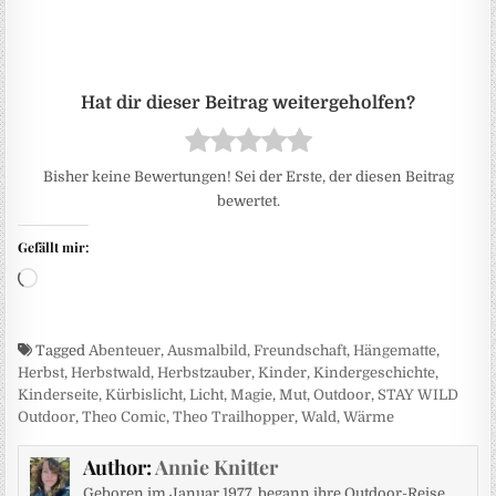
Bisher keine Bewertungen! Sei der Erste, der diesen Beitrag
bewertet.
Gefällt mir:
Wird geladen …
Tagged
Abenteuer
,
Ausmalbild
,
Freundschaft
,
Hängematte
,
Herbst
,
Herbstwald
,
Herbstzauber
,
Kinder
,
Kindergeschichte
,
Kinderseite
,
Kürbislicht
,
Licht
,
Magie
,
Mut
,
Outdoor
,
STAY WILD
Outdoor
,
Theo Comic
,
Theo Trailhopper
,
Wald
,
Wärme
Author:
Annie Knitter
Geboren im Januar 1977, begann ihre Outdoor-Reise