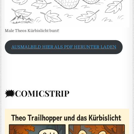
Male Theos Kürbislicht bunt!
AUSMALBILD HIER ALS PDF HERUNTER LADEN
🗯️COMICSTRIP