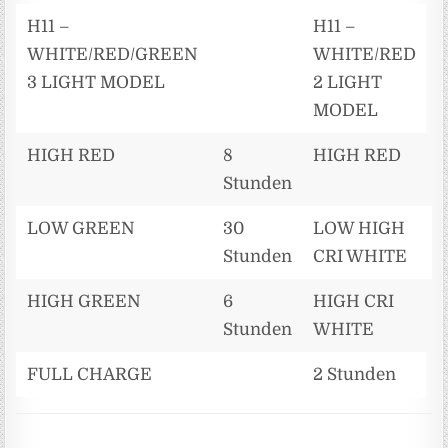
H11 –
H11 –
WHITE/RED/GREEN
WHITE/RED
3 LIGHT MODEL
2 LIGHT
MODEL
HIGH RED
8
HIGH RED
8
Stunden
S
LOW GREEN
30
LOW HIGH
3
Stunden
CRI WHITE
S
HIGH GREEN
6
HIGH CRI
6
Stunden
WHITE
S
FULL CHARGE
2 Stunden