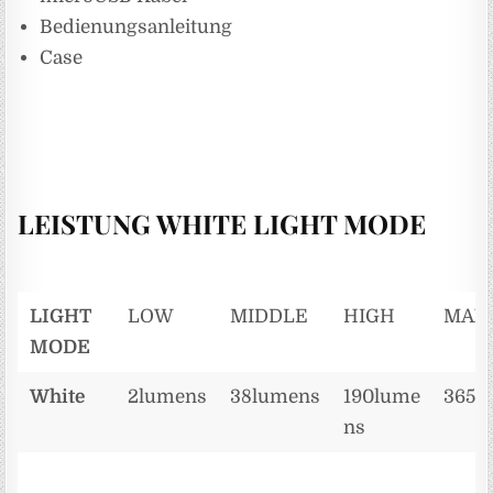
Bedienungsanleitung
Case
LEISTUNG WHITE LIGHT MODE
LIGHT
LOW
MIDDLE
HIGH
MAX
MODE
White
2lumens
38lumens
190lume
365l
ns