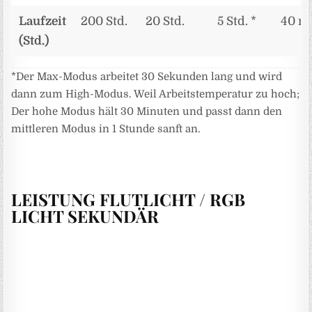
Laufzeit
200 Std.
20 Std.
5 Std. *
40 mi
(Std.)
*Der Max-Modus arbeitet 30 Sekunden lang und wird
dann zum High-Modus. Weil Arbeitstemperatur zu hoch;
Der hohe Modus hält 30 Minuten und passt dann den
mittleren Modus in 1 Stunde sanft an.
LEISTUNG FLUTLICHT / RGB
LICHT SEKUNDÄR