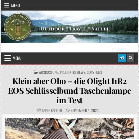
Skip to content
MENU
STAY WILD – OUTDOOR
Das Magazin fürs echte Draußenleben
MENU
POSTED IN
AUSRÜSTUNG
,
PRODUKTREVIEWS
,
SONSTIGES
Klein aber Oho – die Olight I1R2
EOS Schlüsselbund Taschenlampe
im Test
AUTHOR:
PUBLISHED DATE:
ANNIE KNITTER
SEPTEMBER 4, 2022