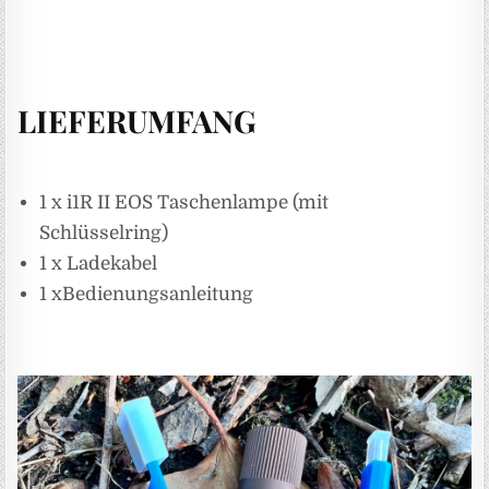
LIEFERUMFANG
1 x i1R II EOS Taschenlampe (mit
Schlüsselring)
1 x Ladekabel
1 xBedienungsanleitung