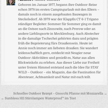
Geboren im Januar 1977, begann ihre Outdoor-Reise
schon 1978 im ersten Campingurlaub mit den Eltern –
damals noch in einem ausgebauten Bauwagen in
Steckelsdorf. Ab 1979 war der Klappfix CT 6-1 Trigano
ständiger Begleiter: Sommer für Sommer ging es damit
an die Ostsee nach Zinnowitz, nach Prerow oder an
andere Lieblingsorte in Mecklenburg. Auch Abstecher
in die damalige Tschechei gehörten dazu und prägten
früh die Begeisterung fürs Draußensein. Heute ist
Annie noch immer am liebsten draußen: Sie wandert
leidenschaftlich gern, entdeckt mit Neugier neue
Outdoor-Aktivitäten und genießt es, Natur aus allen
Blickwinkeln zu erleben. Aus dieser Liebe zur Freiheit
unter freiem Himmel entstand auch die Idee für STAY
WILD – Outdoor – ein Magazin, das die Faszination für
Abenteuer, Achtsamkeit und Natur mit euch teilt.
Beitragsnavigation
Schnelles Outdoor Rezept – Gnocchi Pfanne mit Mozzarella →
← Sunblesa H11 Stirnlampen Waterproof* im Test