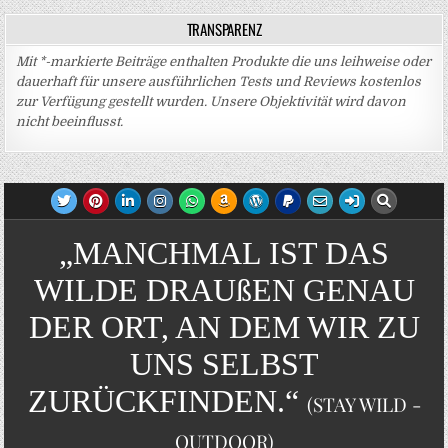
TRANSPARENZ
Mit *-markierte Beiträge enthalten Produkte die uns leihweise oder
dauerhaft für unsere ausführlichen Tests und Reviews kostenlos
zur Verfügung gestellt wurden. Unsere Objektivität wird davon
nicht beeinflusst.
„MANCHMAL IST DAS
WILDE DRAUßEN GENAU
DER ORT, AN DEM WIR ZU
UNS SELBST
ZURÜCKFINDEN.“
(STAY WILD -
OUTDOOR)