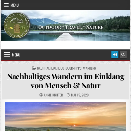
Skip to content
MENU
STAY WILD – OUTDOOR
Das Magazin fürs echte Draußenleben
MENU
POSTED IN
NACHHALTIGKEIT
,
OUTDOOR-TIPPS
,
WANDERN
Nachhaltiges Wandern im Einklang
von Mensch & Natur
AUTHOR:
PUBLISHED DATE:
ANNIE KNITTER
MAI 15, 2020