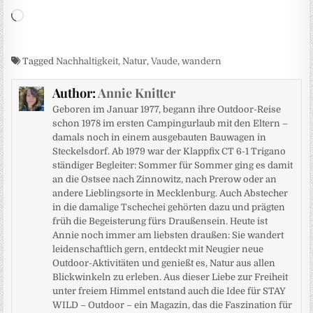
Wird geladen …
Tagged
Nachhaltigkeit
,
Natur
,
Vaude
,
wandern
Author:
Annie Knitter
Geboren im Januar 1977, begann ihre Outdoor-Reise
schon 1978 im ersten Campingurlaub mit den Eltern –
damals noch in einem ausgebauten Bauwagen in
Steckelsdorf. Ab 1979 war der Klappfix CT 6-1 Trigano
ständiger Begleiter: Sommer für Sommer ging es damit
an die Ostsee nach Zinnowitz, nach Prerow oder an
andere Lieblingsorte in Mecklenburg. Auch Abstecher
in die damalige Tschechei gehörten dazu und prägten
früh die Begeisterung fürs Draußensein. Heute ist
Annie noch immer am liebsten draußen: Sie wandert
leidenschaftlich gern, entdeckt mit Neugier neue
Outdoor-Aktivitäten und genießt es, Natur aus allen
Blickwinkeln zu erleben. Aus dieser Liebe zur Freiheit
unter freiem Himmel entstand auch die Idee für STAY
WILD – Outdoor – ein Magazin, das die Faszination für