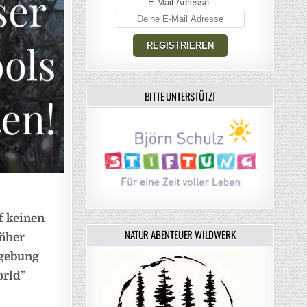
E-Mail-Adresse:
BITTE UNTERSTÜTZT
f keinen
NATUR ABENTEUER WILDWERK
höher
mgebung
orld”