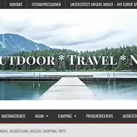
?
KONTAKT
FOTOIMPRESSIONEN
UNTERSTÜTZT UNSERE ARBEIT – MIT EURER S
NACHHALTIGKEIT
KAJAK
CAMPING
PRODUKTREVIEWS
AUSRÜST
/NEWS
,
AUSRÜSTUNG
,
MESSER
,
SHOPPING
,
TIPPS