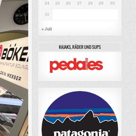
24
25
26
27
28
29
30
31
« Juli
KAJAKS, RÄDER UND SUPS