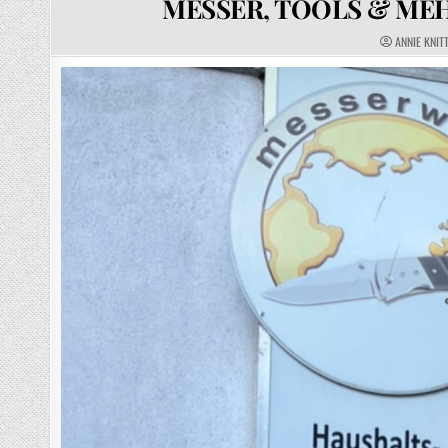
MESSER, TOOLS & ME
AUTHOR:
ANNIE KNIT