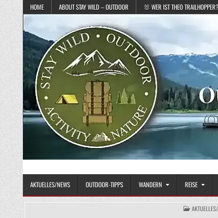
Skip to content
HOME
ABOUT STAY WILD – OUTDOOR
🐰 WER IST THEO TRAILHOPPER
STAY WILD – OUTDOOR
Das Magazin fürs echte Draußenleben
AKTUELLES/NEWS
OUTDOOR-TIPPS
WANDERN
REISE
POSTED IN
AKTUELLES