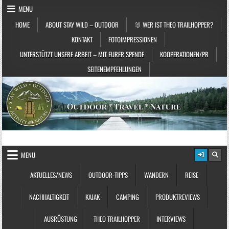
Skip to content
MENU
HOME
ABOUT STAY WILD – OUTDOOR
🐰 WER IST THEO TRAILHOPPER?
KONTAKT
FOTOIMPRESSIONEN
UNTERSTÜTZT UNSERE ARBEIT – MIT EURER SPENDE
KOOPERATIONEN/PR
SEITENEMPFEHLUNGEN
STAY WILD – OUTDOOR
Das Magazin fürs echte Draußenleben
MENU
AKTUELLES/NEWS
OUTDOOR-TIPPS
WANDERN
REISE
NACHHALTIGKEIT
KAJAK
CAMPING
PRODUKTREVIEWS
AUSRÜSTUNG
THEO TRAILHOPPER
INTERVIEWS