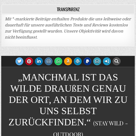
TRANSPARENZ
Mit *-markierte Beiträge enthalten Produkte die uns leihweise oder
dauerhaft für unsere ausführlichen Tests und Reviews kostenlos
zur Verfügung gestellt wurden. Unsere Objektivität wird davon
nicht beeinflusst.
„MANCHMAL IST DAS
WILDE DRAUßEN GENAU
DER ORT, AN DEM WIR ZU
UNS SELBST
ZURÜCKFINDEN.“
(STAY WILD -
OUTDOOR)