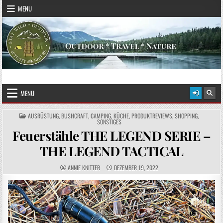
Skip to content
MENU
STAY WILD – OUTDOOR
Das Magazin fürs echte Draußenleben
MENU
POSTED IN
AUSRÜSTUNG
,
BUSHCRAFT
,
CAMPING
,
KÜCHE
,
PRODUKTREVIEWS
,
SHOPPING
,
SONSTIGES
Feuerstähle THE LEGEND SERIE –
THE LEGEND TACTICAL
AUTHOR:
PUBLISHED DATE:
ANNIE KNITTER
DEZEMBER 19, 2022