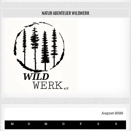
NATUR ABENTEUER WILDWERK
August 2026
M
D
M
D
F
S
S