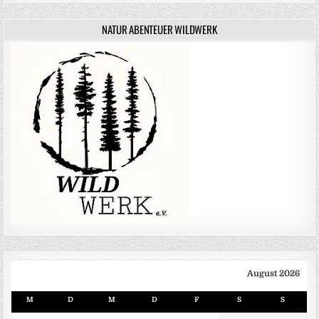
NATUR ABENTEUER WILDWERK
August 2026
M
D
M
D
F
S
S