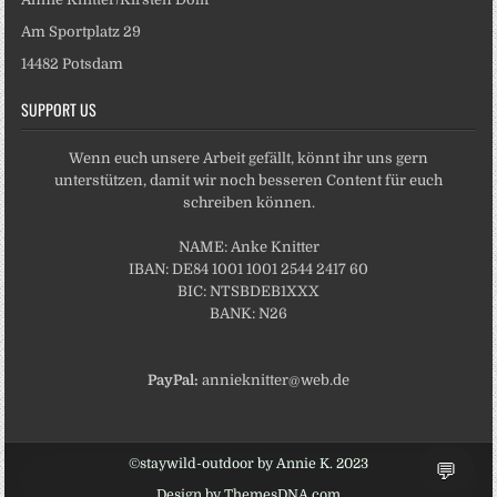
Am Sportplatz 29
14482 Potsdam
SUPPORT US
Wenn euch unsere Arbeit gefällt, könnt ihr uns gern
unterstützen, damit wir noch besseren Content für euch
schreiben können.
NAME: Anke Knitter
IBAN: DE84 1001 1001 2544 2417 60
BIC: NTSBDEB1XXX
BANK: N26
PayPal:
annieknitter@web.de
💬
©staywild-outdoor by Annie K. 2023
Design by ThemesDNA.com