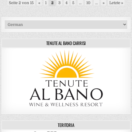
Seite 2 von 15
«
1
2
3
4
5
...
10
...
»
Letzte »
TENUTE AL BANO CARRISI
TERITORIA