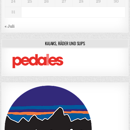
24
25
26
27
28
29
30
31
« Juli
KAJAKS, RÄDER UND SUPS