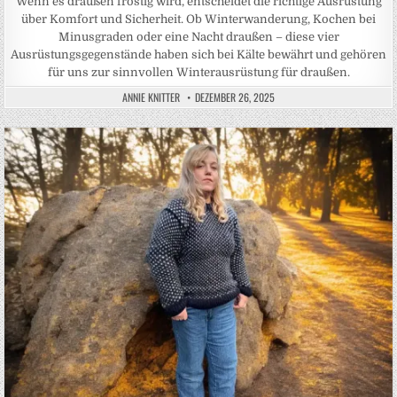
Wenn es draußen frostig wird, entscheidet die richtige Ausrüstung
über Komfort und Sicherheit. Ob Winterwanderung, Kochen bei
Minusgraden oder eine Nacht draußen – diese vier
Ausrüstungsgegenstände haben sich bei Kälte bewährt und gehören
für uns zur sinnvollen Winterausrüstung für draußen.
ANNIE KNITTER
DEZEMBER 26, 2025
Posted in