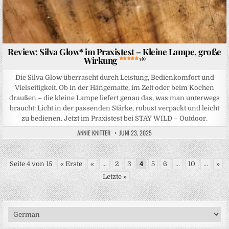
Review: Silva Glow* im Praxistest – Kleine Lampe, große
Wirkung
5 (1)
Die Silva Glow überrascht durch Leistung, Bedienkomfort und
Vielseitigkeit. Ob in der Hängematte, im Zelt oder beim Kochen
draußen – die kleine Lampe liefert genau das, was man unterwegs
braucht: Licht in der passenden Stärke, robust verpackt und leicht
zu bedienen. Jetzt im Praxistest bei STAY WILD – Outdoor.
ANNIE KNITTER
JUNI 23, 2025
Seite 4 von 15
« Erste
«
...
2
3
4
5
6
...
10
...
»
Letzte »