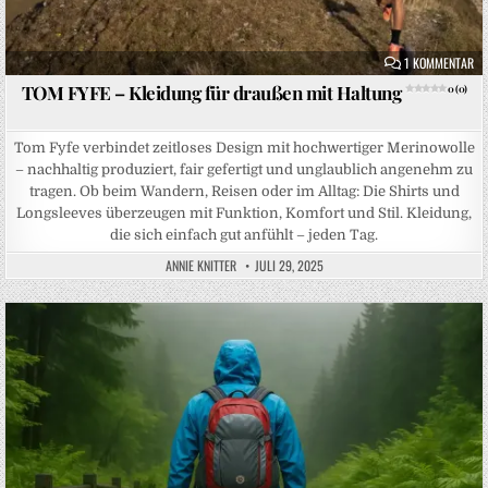
ZU
1 KOMMENTAR
TOM FYFE – Kleidung für draußen mit Haltung
0 (0)
Tom Fyfe verbindet zeitloses Design mit hochwertiger Merinowolle
– nachhaltig produziert, fair gefertigt und unglaublich angenehm zu
tragen. Ob beim Wandern, Reisen oder im Alltag: Die Shirts und
Longsleeves überzeugen mit Funktion, Komfort und Stil. Kleidung,
die sich einfach gut anfühlt – jeden Tag.
ANNIE KNITTER
JULI 29, 2025
Posted in