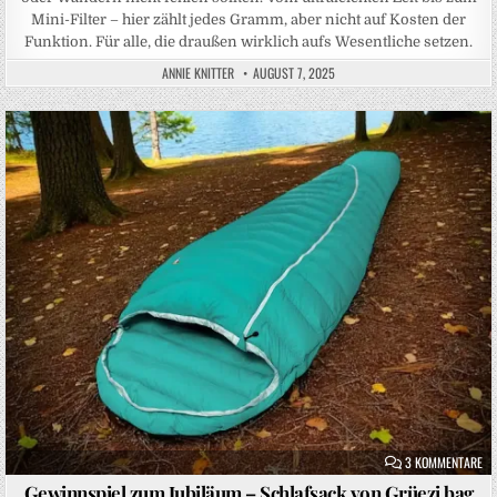
Mini-Filter – hier zählt jedes Gramm, aber nicht auf Kosten der
Funktion. Für alle, die draußen wirklich aufs Wesentliche setzen.
ANNIE KNITTER
AUGUST 7, 2025
Posted in
ZU
3 KOMMENTARE
Gewinnspiel zum Jubiläum – Schlafsack von Grüezi bag