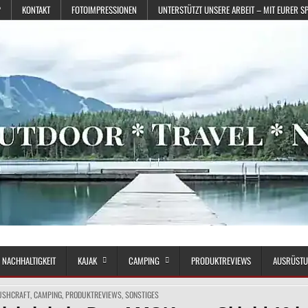
?
KONTAKT
FOTOIMPRESSIONEN
UNTERSTÜTZT UNSERE ARBEIT – MIT EURER S
NACHHALTIGKEIT
KAJAK
CAMPING
PRODUKTREVIEWS
AUSRÜST
USHCRAFT
,
CAMPING
,
PRODUKTREVIEWS
,
SONSTIGES