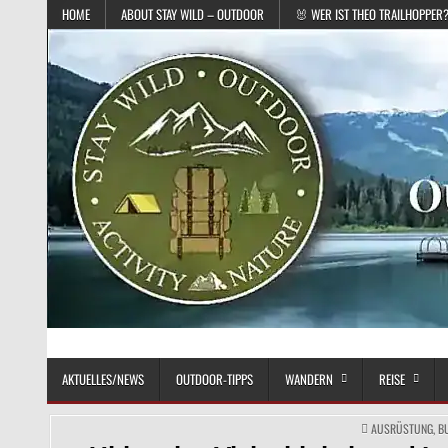
Skip to content
HOME
ABOUT STAY WILD – OUTDOOR
🐰 WER IST THEO TRAILHOPPER
Das Magazin fürs echte Draußenleben
STAY WILD – OUTDOOR
AKTUELLES/NEWS
OUTDOOR-TIPPS
WANDERN
REISE
POSTED IN
AUSRÜSTUNG
,
B