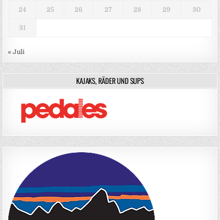
24
25
26
27
28
29
30
31
« Juli
KAJAKS, RÄDER UND SUPS