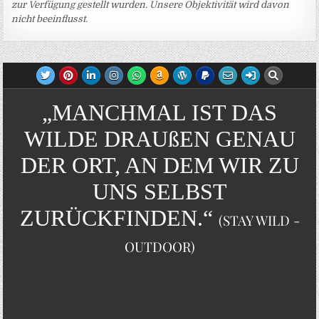
zur Verfügung gestellt wurden. Unsere Objektivität wird davon
nicht beeinflusst.
„MANCHMAL IST DAS
WILDE DRAUßEN GENAU
DER ORT, AN DEM WIR ZU
UNS SELBST
ZURÜCKFINDEN.“
(STAY WILD -
OUTDOOR)