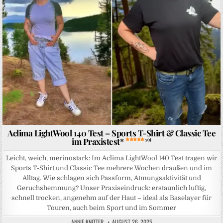
Aclima LightWool 140 Test – Sports T-Shirt & Classic Tee
im Praxistest*
5 (1)
Leicht, weich, merinostark: Im Aclima LightWool 140 Test tragen wir
Sports T-Shirt und Classic Tee mehrere Wochen draußen und im
Alltag. Wie schlagen sich Passform, Atmungsaktivität und
Geruchshemmung? Unser Praxiseindruck: erstaunlich luftig,
schnell trocken, angenehm auf der Haut – ideal als Baselayer für
Touren, auch beim Sport und im Sommer
ANNIE KNITTER
AUGUST 26, 2025