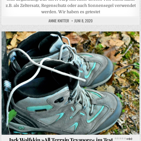
z.B. als Zeltersatz, Regenschutz oder auch Sonnensegel verwendet
werden. Wir haben es getestet
ANNIE KNITTER
JUNI 8, 2020
Posted in
Jack Wolfskin »All Terrain Texapore« im Test
0 (0)