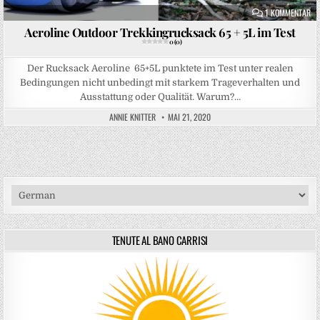
ZU
1 KOMMENTAR
Aeroline Outdoor Trekkingrucksack 65 + 5L im Test
0 (0)
Der Rucksack Aeroline 65+5L punktete im Test unter realen
Bedingungen nicht unbedingt mit starkem Trageverhalten und
Ausstattung oder Qualität. Warum?…
ANNIE KNITTER
MAI 21, 2020
TENUTE AL BANO CARRISI