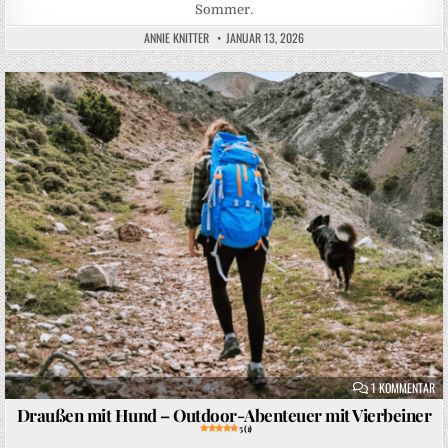
Sommer.
ANNIE KNITTER
JANUAR 13, 2026
Posted in
ZU
1 KOMMENTAR
Draußen mit Hund – Outdoor-Abenteuer mit Vierbeiner
5 (1)