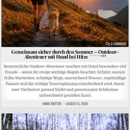
ON
0 COMMENT
Gemeinsam sicher durch den Sommer – Outdoor-
Abenteuer mit Hund bei Hitze
0 (0)
Sommerliche Outdoor-Abenteuer machen mit Hund besonders viel
Freude – wenn ihr einige wichtige Regeln beachtet. Erfahrt, warum
frühe Startzeiten, schattige Wege, ausreichend Wasser, regelmäßige
Pausen und die richtige Tourenplanung entscheidend sind, damit
euer Vierbeiner gesund bleibt und gemeinsame Erlebnisse
unbeschwert genießen kann
ANNIE KNITTER
AUGUST 6, 2026
Posted in