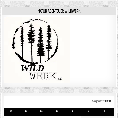
NATUR ABENTEUER WILDWERK
August 2026
M
D
M
D
F
S
S