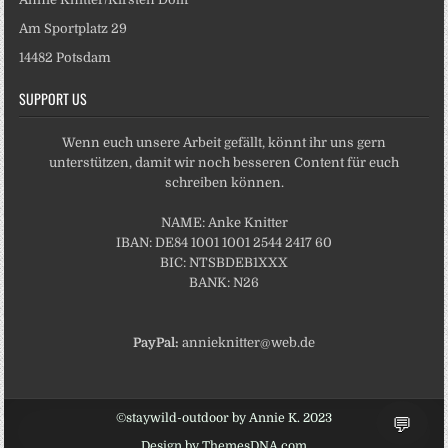
Am Sportplatz 29
14482 Potsdam
SUPPORT US
Wenn euch unsere Arbeit gefällt, könnt ihr uns gern
unterstützen, damit wir noch besseren Content für euch
schreiben können.
NAME: Anke Knitter
IBAN: DE84 1001 1001 2544 2417 60
BIC: NTSBDEB1XXX
BANK: N26
PayPal:
annieknitter@web.de
💬
©staywild-outdoor by Annie K. 2023
Design by ThemesDNA.com