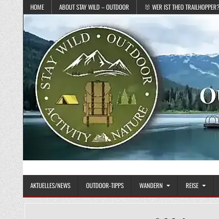
Skip to content
HOME
ABOUT STAY WILD – OUTDOOR
🐰 WER IST THEO TRAILHOPPER
STAY WILD – OUTDOOR
Das Magazin fürs echte Draußenleben
AKTUELLES/NEWS
OUTDOOR-TIPPS
WANDERN
REISE