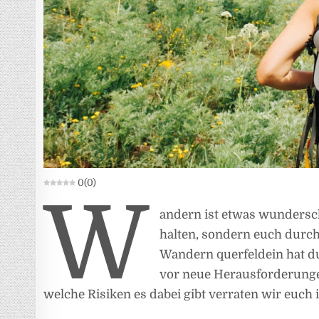
0
(
0
)
W
andern ist etwas wundersc
halten, sondern euch durc
Wandern querfeldein hat du
vor neue Herausforderunge
welche Risiken es dabei gibt verraten wir euch 