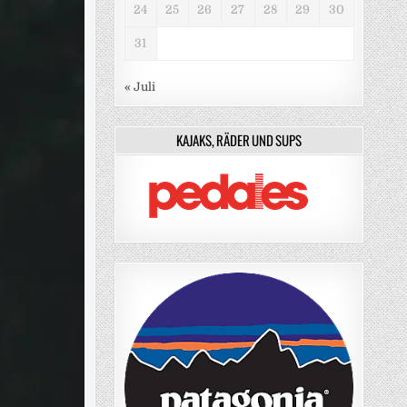
24
25
26
27
28
29
30
31
« Juli
KAJAKS, RÄDER UND SUPS