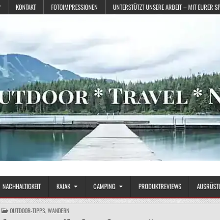
?
KONTAKT
FOTOIMPRESSIONEN
UNTERSTÜTZT UNSERE ARBEIT – MIT EURER S
NACHHALTIGKEIT
KAJAK
CAMPING
PRODUKTREVIEWS
AUSRÜST
POSTED IN
OUTDOOR-TIPPS
,
WANDERN