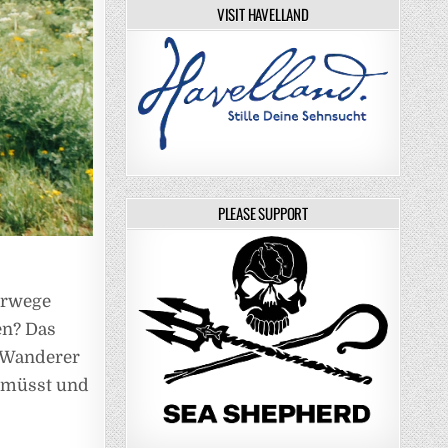
VISIT HAVELLAND
PLEASE SUPPORT
erwege
en? Das
e Wanderer
n müsst und