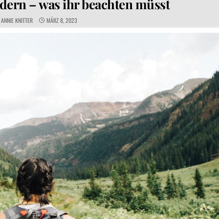
dern – was ihr beachten müsst
AUTHOR:
PUBLISHED DATE:
ANNIE KNITTER
MÄRZ 8, 2023