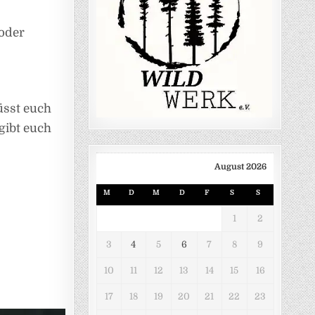
oder
üsst euch
gibt euch
August 2026
M
D
M
D
F
S
S
1
2
3
4
5
6
7
8
9
10
11
12
13
14
15
16
17
18
19
20
21
22
23