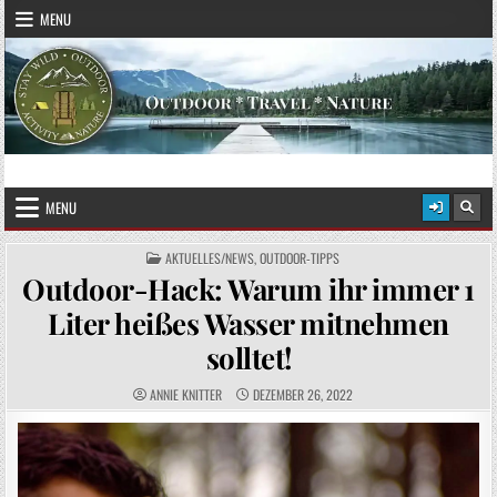
Skip to content
MENU
STAY WILD – OUTDOOR
Das Magazin fürs echte Draußenleben
MENU
POSTED IN
AKTUELLES/NEWS
,
OUTDOOR-TIPPS
Outdoor-Hack: Warum ihr immer 1
Liter heißes Wasser mitnehmen
solltet!
AUTHOR:
PUBLISHED DATE:
ANNIE KNITTER
DEZEMBER 26, 2022