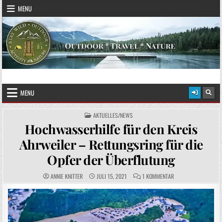
Skip to content
MENU
STAY WILD – OUTDOOR
Das Magazin fürs echte Draußenleben
MENU
POSTED IN
AKTUELLES/NEWS
Hochwasserhilfe für den Kreis
Ahrweiler – Rettungsring für die
Opfer der Überflutung
AUTHOR:
PUBLISHED DATE:
COMMENTS:
ZU HOCHWASSERHILFE
ANNIE KNITTER
JULI 15, 2021
1 KOMMENTAR