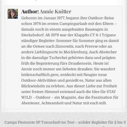
Author:
Annie Knitter
Geboren im Januar 1977, begann ihre Outdoor-Reise
schon 1978 im ersten Campingurlaub mit den Eltern –
damals noch in einem ausgebauten Bauwagen in
Steckelsdorf. Ab 1979 war der Klappfix CT 6-1 Trigano
ständiger Begleiter: Sommer für Sommer ging es damit
an die Ostsee nach Zinnowitz, nach Prerow oder an
andere Lieblingsorte in Mecklenburg. Auch Abstecher
in die damalige Tschechei gehörten dazu und prägten
früh die Begeisterung fürs Draußensein. Heute ist
Annie noch immer am liebsten draußen: Sie wandert
leidenschaftlich gern, entdeckt mit Neugier neue
Outdoor-Aktivitäten und genießt es, Natur aus allen
Blickwinkeln zu erleben. Aus dieser Liebe zur Freiheit
unter freiem Himmel entstand auch die Idee für STAY
WILD – Outdoor – ein Magazin, das die Faszination für
Abenteuer, Achtsamkeit und Natur mit euch teilt.
Beitragsnavigation
Campz Piemonte 3P Tunnelzelt im Test – solider Begleiter für 2 bis 3