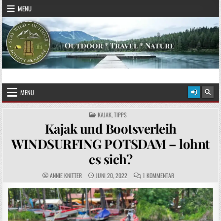
Skip to content
MENU
STAY WILD – OUTDOOR
Das Magazin fürs echte Draußenleben
MENU
POSTED IN
KAJAK
,
TIPPS
Kajak und Bootsverleih
WINDSURFING POTSDAM – lohnt
es sich?
AUTHOR:
PUBLISHED DATE:
COMMENTS:
ZU KAJAK UND BOOT
ANNIE KNITTER
JUNI 20, 2022
1 KOMMENTAR