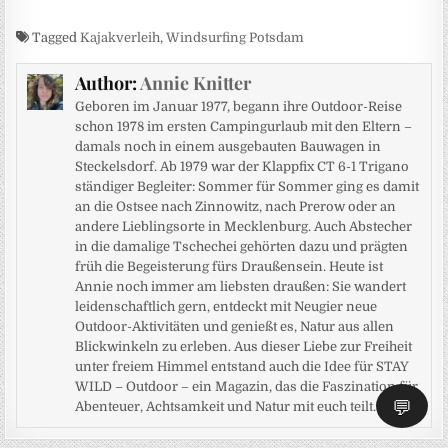
Tagged
Kajakverleih
,
Windsurfing Potsdam
Author:
Annie Knitter
Geboren im Januar 1977, begann ihre Outdoor-Reise
schon 1978 im ersten Campingurlaub mit den Eltern –
damals noch in einem ausgebauten Bauwagen in
Steckelsdorf. Ab 1979 war der Klappfix CT 6-1 Trigano
ständiger Begleiter: Sommer für Sommer ging es damit
an die Ostsee nach Zinnowitz, nach Prerow oder an
andere Lieblingsorte in Mecklenburg. Auch Abstecher
in die damalige Tschechei gehörten dazu und prägten
früh die Begeisterung fürs Draußensein. Heute ist
Annie noch immer am liebsten draußen: Sie wandert
leidenschaftlich gern, entdeckt mit Neugier neue
Outdoor-Aktivitäten und genießt es, Natur aus allen
Blickwinkeln zu erleben. Aus dieser Liebe zur Freiheit
unter freiem Himmel entstand auch die Idee für STAY
WILD – Outdoor – ein Magazin, das die Faszination für
💬
Abenteuer, Achtsamkeit und Natur mit euch teilt.