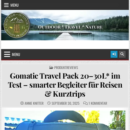
Skip to content
MENU
STAY WILD – OUTDOOR
Das Magazin fürs echte Draußenleben
MENU
POSTED IN
PRODUKTREVIEWS
Gomatic Travel Pack 20–30L* im
Test – smarter Begleiter für Reisen
& Kurztrips
AUTHOR:
PUBLISHED DATE:
COMMENTS:
ZU GOMATIC TRAV
ANNIE KNITTER
SEPTEMBER 30, 2025
1 KOMMENTAR