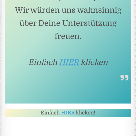
Wir würden uns wahnsinnig
über Deine Unterstützung
freuen.
Einfach
HIER
klicken
Einfach
HIER
klicken!