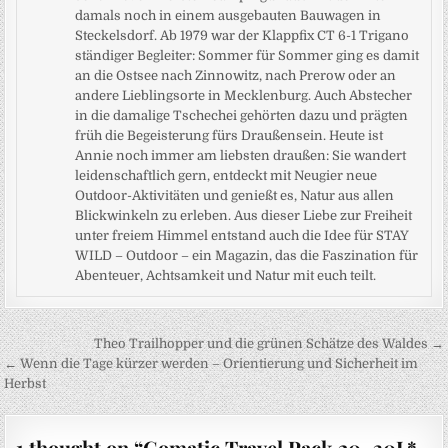
damals noch in einem ausgebauten Bauwagen in
Steckelsdorf. Ab 1979 war der Klappfix CT 6-1 Trigano
ständiger Begleiter: Sommer für Sommer ging es damit
an die Ostsee nach Zinnowitz, nach Prerow oder an
andere Lieblingsorte in Mecklenburg. Auch Abstecher
in die damalige Tschechei gehörten dazu und prägten
früh die Begeisterung fürs Draußensein. Heute ist
Annie noch immer am liebsten draußen: Sie wandert
leidenschaftlich gern, entdeckt mit Neugier neue
Outdoor-Aktivitäten und genießt es, Natur aus allen
Blickwinkeln zu erleben. Aus dieser Liebe zur Freiheit
unter freiem Himmel entstand auch die Idee für STAY
WILD – Outdoor – ein Magazin, das die Faszination für
Abenteuer, Achtsamkeit und Natur mit euch teilt.
Beitragsnavigation
Theo Trailhopper und die grünen Schätze des Waldes →
← Wenn die Tage kürzer werden – Orientierung und Sicherheit im
Herbst
1 thought on “
Gomatic Travel Pack 20–30L*