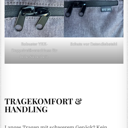
Robuster YKK-
Schutz vor Datendiebstahl
Doppelreißverschluss für
hohe Sicherheit.
TRAGEKOMFORT &
HANDLING
Langes Tragen mit schwerem Gepäck? Kein