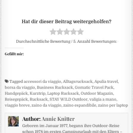
Durchschnittliche Bewertung
/ 5. Anzahl Bewertungen:
Gefällt mir:
Tagged
accessori da viaggio
,
Alltagsrucksack
,
Apulia travel
,
borsa da viaggio
,
Business Rucksack
,
Gomatic Travel Pack
,
Handgepäck
,
Kurztrip
,
Laptop Rucksack
,
Outdoor Magazin
,
Reisegepäck
,
Rucksack
,
STAY WILD Outdoor
,
valigia a mano
,
viaggio breve
,
zaino da viaggio
,
zaino espandibile
,
zaino per laptop
Author:
Annie Knitter
Geboren im Januar 1977, begann ihre Outdoor-Reise
schon 1978 im ersten Campingurlaub mit den Eltern –