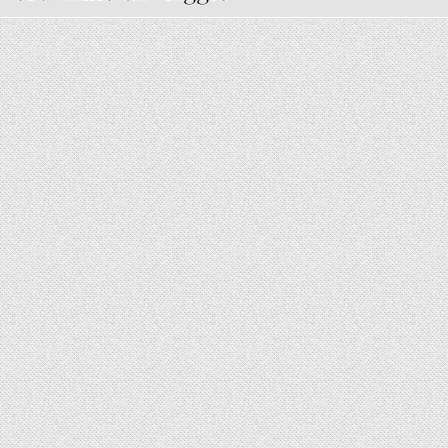
CK 20–30L* IM TEST – SMARTER BEGLEITER FÜR REISEN & KURZTRIPS
5 (2)