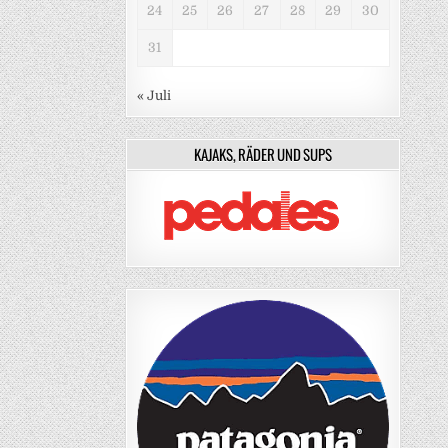
24
25
26
27
28
29
30
31
« Juli
KAJAKS, RÄDER UND SUPS