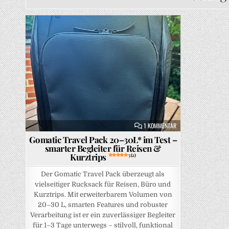
Posted in
ZU GOMATIC TRAVEL PA
1 KOMMENTAR
Gomatic Travel Pack 20–30L* im Test –
smarter Begleiter für Reisen &
Kurztrips
5 (2)
Der Gomatic Travel Pack überzeugt als
vielseitiger Rucksack für Reisen, Büro und
Kurztrips. Mit erweiterbarem Volumen von
20–30 L, smarten Features und robuster
Verarbeitung ist er ein zuverlässiger Begleiter
für 1–3 Tage unterwegs – stilvoll, funktional