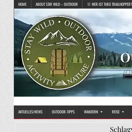
Skip to content
HOME
ABOUT STAY WILD – OUTDOOR
🐰 WER IST THEO TRAILHOPPER
STAY WILD – OUTDOOR
Das Magazin fürs echte Draußenleben
AKTUELLES/NEWS
OUTDOOR-TIPPS
WANDERN
REISE
Schlag