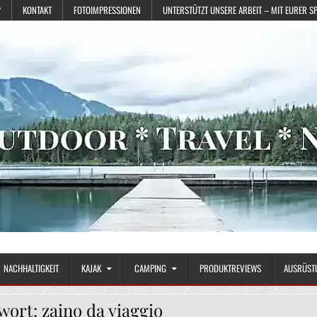
?
KONTAKT
FOTOIMPRESSIONEN
UNTERSTÜTZT UNSERE ARBEIT – MIT EURER S
NACHHALTIGKEIT
KAJAK
CAMPING
PRODUKTREVIEWS
AUSRÜST
wort:
zaino da viaggio