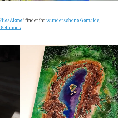
FliesAlone
” findet ihr
wunderschöne Gemälde
,
n Schmuck
.