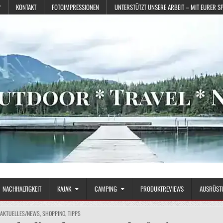
?
KONTAKT
FOTOIMPRESSIONEN
UNTERSTÜTZT UNSERE ARBEIT – MIT EURER S
NACHHALTIGKEIT
KAJAK
CAMPING
PRODUKTREVIEWS
AUSRÜST
POSTED IN
AKTUELLES/NEWS
,
SHOPPING
,
TIPPS