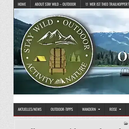
Skip to content
HOME
ABOUT STAY WILD – OUTDOOR
🐰 WER IST THEO TRAILHOPPER
STAY WILD – OUTDOOR
Das Magazin fürs echte Draußenleben
AKTUELLES/NEWS
OUTDOOR-TIPPS
WANDERN
REISE