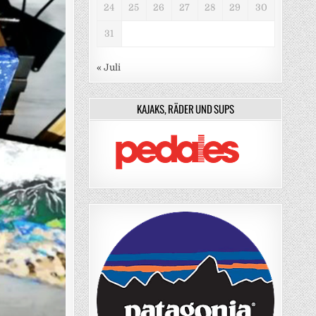
24
25
26
27
28
29
30
31
« Juli
KAJAKS, RÄDER UND SUPS