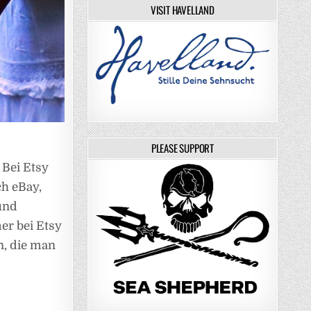
VISIT HAVELLAND
PLEASE SUPPORT
 Bei Etsy
ch eBay,
und
er bei Etsy
n, die man