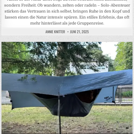
sondern Freiheit. Ob wandern, zelten oder radeln – Solo-Abenteuer
stärken das Vertrauen in sich selbst, bringen Ruhe in den Kopf und
lassen einen die Natur intensiv spüren. Ein stilles Erlebnis, das oft
mehr hinterlässt als jede Gruppenreise.
ANNIE KNITTER
JUNI 21, 2025
Posted in