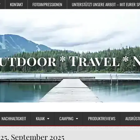
?
KONTAKT
FOTOIMPRESSIONEN
UNTERSTÜTZT UNSERE ARBEIT – MIT EURER S
NACHHALTIGKEIT
KAJAK
CAMPING
PRODUKTREVIEWS
AUSRÜST
:
25. September 2025