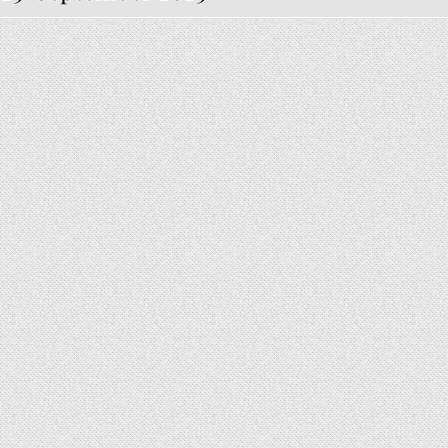
 APULIEN: WEINGUT, RESORT UND KULTURJUWEL IM HERZEN DES SÜDENS
5 (33)