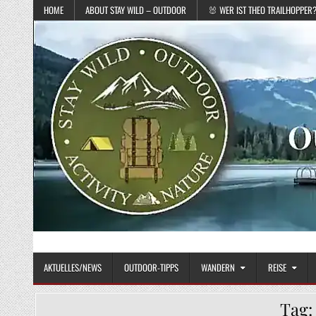
Skip to content
HOME
ABOUT STAY WILD – OUTDOOR
🐰 WER IST THEO TRAILHOPPER
STAY WILD – OUTDOOR
Das Magazin fürs echte Draußenleben
AKTUELLES/NEWS
OUTDOOR-TIPPS
WANDERN
REISE
Tag