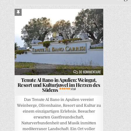
Sticky Post
Posted in
ZU TENUTE AL BANO IN
30 KOMMENTARE
Tenute Al Bano in Apulien: Weingut,
Resort und Kulturjuwel im Herzen des
Südens
5 (33)
Das Tenute Al Bano in Apulien vereint
Weinberge, Olivenhaine, Resort und Kultur zu
einem einzigartigen Erlebnis. Besucher
erwarten Gastfreundschaft,
Naturverbundenheit und Musik inmitten
mediterraner Landschaft. Ein Ort voller