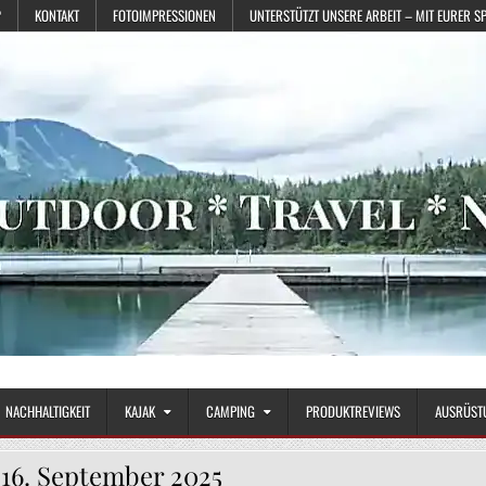
?
KONTAKT
FOTOIMPRESSIONEN
UNTERSTÜTZT UNSERE ARBEIT – MIT EURER S
NACHHALTIGKEIT
KAJAK
CAMPING
PRODUKTREVIEWS
AUSRÜST
:
16. September 2025