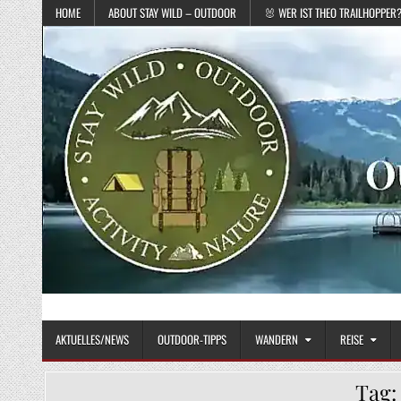
Skip to content
HOME
ABOUT STAY WILD – OUTDOOR
🐰 WER IST THEO TRAILHOPPER
STAY WILD – OUTDOOR
Das Magazin fürs echte Draußenleben
AKTUELLES/NEWS
OUTDOOR-TIPPS
WANDERN
REISE
Tag