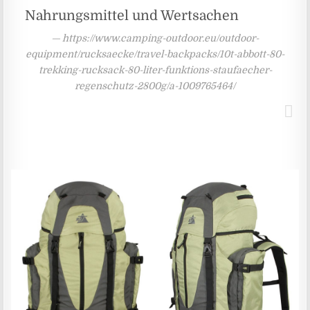
Nahrungsmittel und Wertsachen
https://www.camping-outdoor.eu/outdoor-
equipment/rucksaecke/travel-backpacks/10t-abbott-80-
trekking-rucksack-80-liter-funktions-staufaecher-
regenschutz-2800g/a-1009765464/