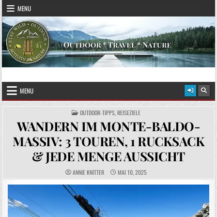
Skip to content
MENU
STAY WILD – OUTDOOR
Das Magazin fürs echte Draußenleben
MENU
POSTED IN
OUTDOOR-TIPPS
,
REISEZIELE
WANDERN IM MONTE-BALDO-
MASSIV: 3 TOUREN, 1 RUCKSACK
& JEDE MENGE AUSSICHT
AUTHOR:
PUBLISHED DATE:
ANNIE KNITTER
MAI 10, 2025