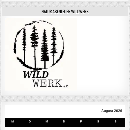
NATUR ABENTEUER WILDWERK
August 2026
M
D
M
D
F
S
S