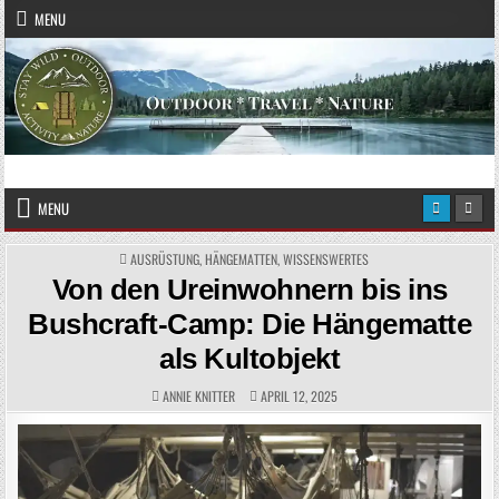
Skip to content
MENU
Das Magazin fürs echte Draußenleben
STAY WILD – OUTDOOR
MENU
POSTED IN
AUSRÜSTUNG
,
HÄNGEMATTEN
,
WISSENSWERTES
Von den Ureinwohnern bis ins
Bushcraft-Camp: Die Hängematte
als Kultobjekt
AUTHOR:
PUBLISHED DATE:
ANNIE KNITTER
APRIL 12, 2025