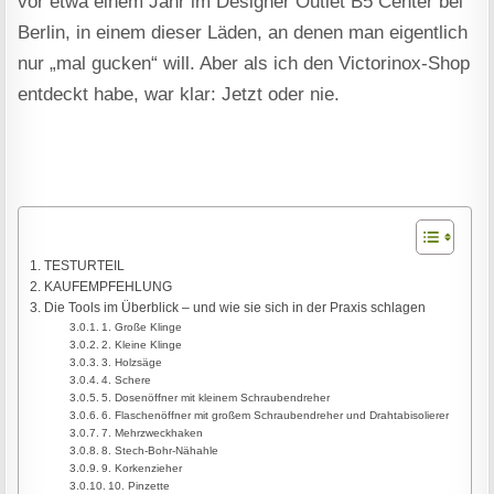
vor etwa einem Jahr im Designer Outlet B5 Center bei
Berlin, in einem dieser Läden, an denen man eigentlich
nur „mal gucken“ will. Aber als ich den Victorinox-Shop
entdeckt habe, war klar: Jetzt oder nie.
TESTURTEIL
KAUFEMPFEHLUNG
Die Tools im Überblick – und wie sie sich in der Praxis schlagen
1. Große Klinge
2. Kleine Klinge
3. Holzsäge
4. Schere
5. Dosenöffner mit kleinem Schraubendreher
6. Flaschenöffner mit großem Schraubendreher und Drahtabisolierer
7. Mehrzweckhaken
8. Stech-Bohr-Nähahle
9. Korkenzieher
10. Pinzette