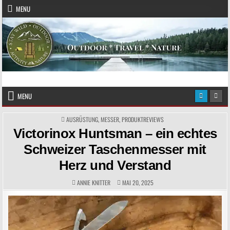
Skip to content
MENU
Das Magazin fürs echte Draußenleben
STAY WILD – OUTDOOR
MENU
POSTED IN
AUSRÜSTUNG
,
MESSER
,
PRODUKTREVIEWS
Victorinox Huntsman – ein echtes
Schweizer Taschenmesser mit
Herz und Verstand
AUTHOR:
PUBLISHED DATE:
ANNIE KNITTER
MAI 20, 2025