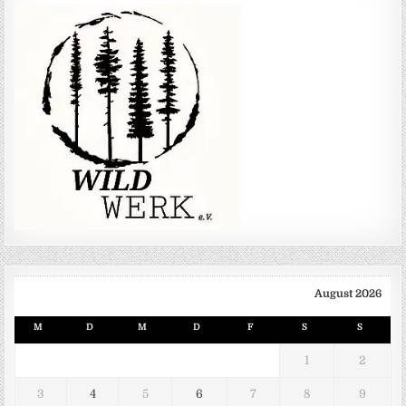
August 2026
M
D
M
D
F
S
S
1
2
3
4
5
6
7
8
9