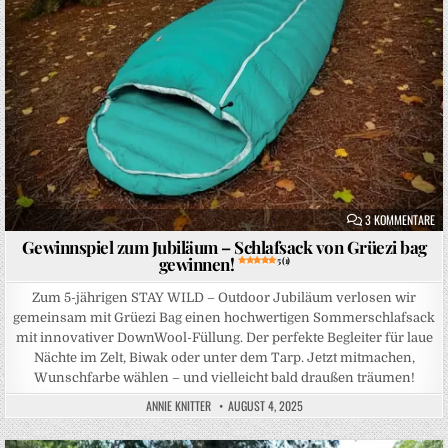
ZU
3 KOMMENTARE
Gewinnspiel zum Jubiläum – Schlafsack von Grüezi bag
gewinnen!
5 (1)
Zum 5-jährigen STAY WILD – Outdoor Jubiläum verlosen wir
gemeinsam mit Grüezi Bag einen hochwertigen Sommerschlafsack
mit innovativer DownWool-Füllung. Der perfekte Begleiter für laue
Nächte im Zelt, Biwak oder unter dem Tarp. Jetzt mitmachen,
Wunschfarbe wählen – und vielleicht bald draußen träumen!
ANNIE KNITTER
AUGUST 4, 2025