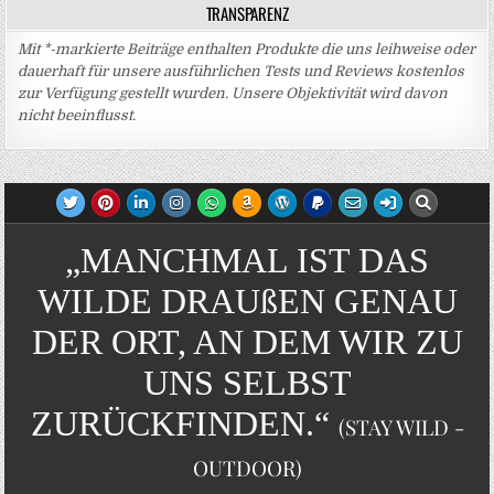
TRANSPARENZ
Mit *-markierte Beiträge enthalten Produkte die uns leihweise oder
dauerhaft für unsere ausführlichen Tests und Reviews kostenlos
zur Verfügung gestellt wurden. Unsere Objektivität wird davon
nicht beeinflusst.
„MANCHMAL IST DAS
WILDE DRAUßEN GENAU
DER ORT, AN DEM WIR ZU
UNS SELBST
ZURÜCKFINDEN.“
(STAY WILD -
OUTDOOR)