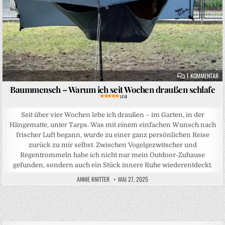
ZU
1 KOMMENTAR
Baummensch – Warum ich seit Wochen draußen schlafe
5 (2)
Seit über vier Wochen lebe ich draußen – im Garten, in der
Hängematte, unter Tarps. Was mit einem einfachen Wunsch nach
frischer Luft begann, wurde zu einer ganz persönlichen Reise
zurück zu mir selbst. Zwischen Vogelgezwitscher und
Regentrommeln habe ich nicht nur mein Outdoor-Zuhause
gefunden, sondern auch ein Stück innere Ruhe wiederentdeckt.
ANNIE KNITTER
MAI 27, 2025