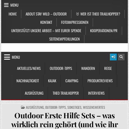
Skip to content
MENU
HOME
ABOUT STAY WILD – OUTDOOR
🐰 WER IST THEO TRAILHOPPER?
KONTAKT
FOTOIMPRESSIONEN
UNTERSTÜTZT UNSERE ARBEIT – MIT EURER SPENDE
KOOPERATIONEN/PR
SEITENEMPFEHLUNGEN
STAY WILD – OUTDOOR
Das Magazin fürs echte Draußenleben
MENU
AKTUELLES/NEWS
OUTDOOR-TIPPS
WANDERN
REISE
NACHHALTIGKEIT
KAJAK
CAMPING
PRODUKTREVIEWS
AUSRÜSTUNG
THEO TRAILHOPPER
INTERVIEWS
POSTED IN
AUSRÜSTUNG
,
OUTDOOR-TIPPS
,
SONSTIGES
,
WISSENSWERTES
Outdoor Erste Hilfe Sets – was
wirklich rein gehört (und wie ihr