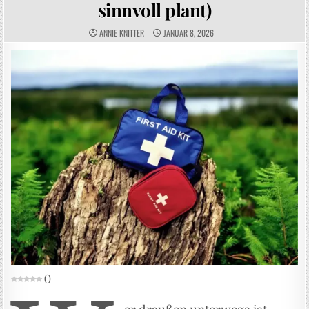
sinnvoll plant)
AUTHOR:
PUBLISHED DATE:
ANNIE KNITTER
JANUAR 8, 2026
(
)