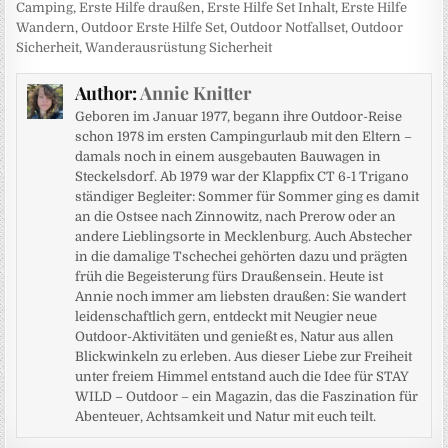
Camping
,
Erste Hilfe draußen
,
Erste Hilfe Set Inhalt
,
Erste Hilfe
Wandern
,
Outdoor Erste Hilfe Set
,
Outdoor Notfallset
,
Outdoor
Sicherheit
,
Wanderausrüstung Sicherheit
Author:
Annie Knitter
Geboren im Januar 1977, begann ihre Outdoor-Reise
schon 1978 im ersten Campingurlaub mit den Eltern –
damals noch in einem ausgebauten Bauwagen in
Steckelsdorf. Ab 1979 war der Klappfix CT 6-1 Trigano
ständiger Begleiter: Sommer für Sommer ging es damit
an die Ostsee nach Zinnowitz, nach Prerow oder an
andere Lieblingsorte in Mecklenburg. Auch Abstecher
in die damalige Tschechei gehörten dazu und prägten
früh die Begeisterung fürs Draußensein. Heute ist
Annie noch immer am liebsten draußen: Sie wandert
leidenschaftlich gern, entdeckt mit Neugier neue
Outdoor-Aktivitäten und genießt es, Natur aus allen
Blickwinkeln zu erleben. Aus dieser Liebe zur Freiheit
unter freiem Himmel entstand auch die Idee für STAY
WILD – Outdoor – ein Magazin, das die Faszination für
Abenteuer, Achtsamkeit und Natur mit euch teilt.