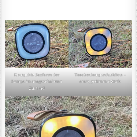
Kompakte Bauform der
Taschenlampenfunktion –
Pumpe im ausgeschalteten
erste, gedimmte Stufe
Zustand