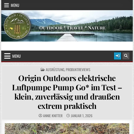
Skip to content
MENU
STAY WILD – OUTDOOR
Das Magazin fürs echte Draußenleben
MENU
POSTED IN
AUSRÜSTUNG
,
PRODUKTREVIEWS
Origin Outdoors elektrische
Luftpumpe Pump Go* im Test –
klein, zuverlässig und draußen
extrem praktisch
AUTHOR:
PUBLISHED DATE:
ANNIE KNITTER
JANUAR 1, 2026