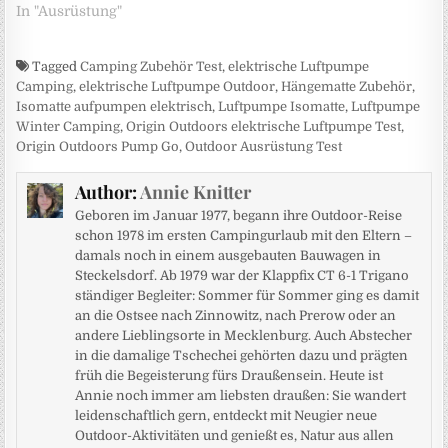
In "Ausrüstung"
Tagged
Camping Zubehör Test
,
elektrische Luftpumpe
Camping
,
elektrische Luftpumpe Outdoor
,
Hängematte Zubehör
,
Isomatte aufpumpen elektrisch
,
Luftpumpe Isomatte
,
Luftpumpe
Winter Camping
,
Origin Outdoors elektrische Luftpumpe Test
,
Origin Outdoors Pump Go
,
Outdoor Ausrüstung Test
Author:
Annie Knitter
Geboren im Januar 1977, begann ihre Outdoor-Reise
schon 1978 im ersten Campingurlaub mit den Eltern –
damals noch in einem ausgebauten Bauwagen in
Steckelsdorf. Ab 1979 war der Klappfix CT 6-1 Trigano
ständiger Begleiter: Sommer für Sommer ging es damit
an die Ostsee nach Zinnowitz, nach Prerow oder an
andere Lieblingsorte in Mecklenburg. Auch Abstecher
in die damalige Tschechei gehörten dazu und prägten
früh die Begeisterung fürs Draußensein. Heute ist
Annie noch immer am liebsten draußen: Sie wandert
leidenschaftlich gern, entdeckt mit Neugier neue
Outdoor-Aktivitäten und genießt es, Natur aus allen