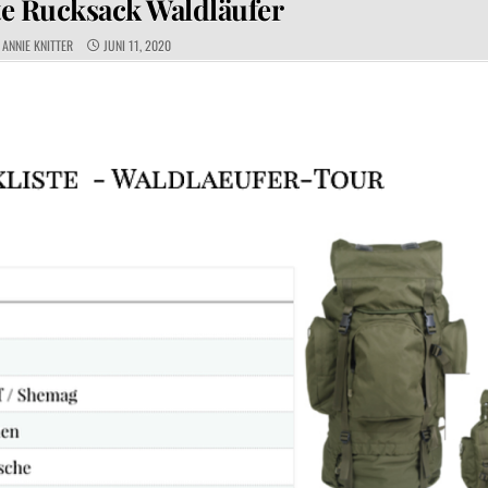
te Rucksack Waldläufer
AUTHOR:
PUBLISHED DATE:
ANNIE KNITTER
JUNI 11, 2020