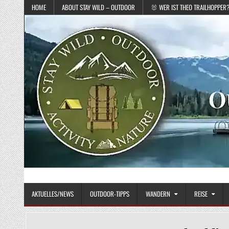
Skip to content
HOME
ABOUT STAY WILD – OUTDOOR
🐰 WER IST THEO TRAILHOPPER
STAY WILD – OUTDOOR
Das Magazin fürs echte Draußenleben
AKTUELLES/NEWS
OUTDOOR-TIPPS
WANDERN
REISE