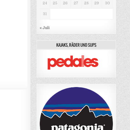
24
25
26
27
28
29
30
31
« Juli
KAJAKS, RÄDER UND SUPS