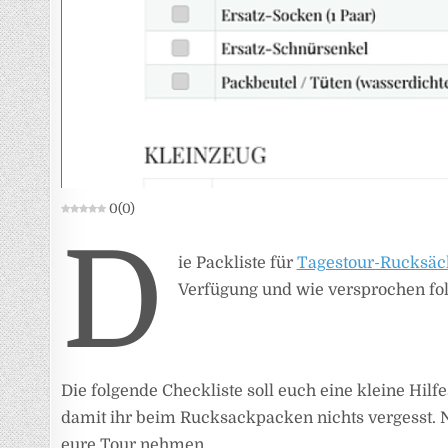
0
(
0
)
D
ie Packliste für
Tagestour-Rucksäc
Verfügung und wie versprochen folg
Die folgende Checkliste soll euch eine kleine Hilf
damit ihr beim Rucksackpacken nichts vergesst. N
eure Tour nehmen.